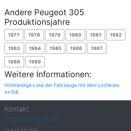
Andere Peugeot 305
Produktionsjahre
1977
1978
1979
1980
1981
1982
1983
1984
1985
1986
1987
1988
1989
Weitere Informationen:
Vollständige Liste der Fahrzeuge mit dem Lochkreis
4x108
Kontakt
info@tirewheelguide.com
+1(347)7711876