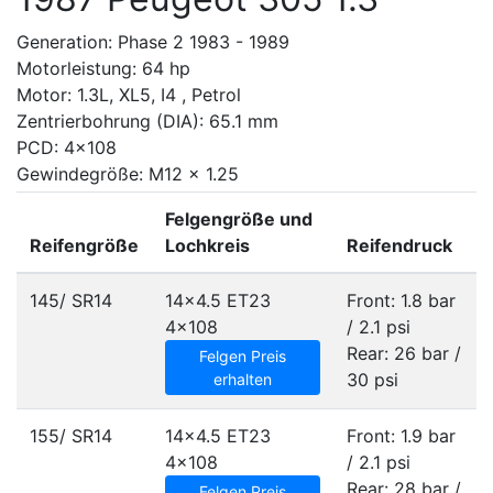
Generation: Phase 2 1983 - 1989
Motorleistung: 64 hp
Motor: 1.3L, XL5, I4 , Petrol
Zentrierbohrung (DIA): 65.1 mm
PCD: 4x108
Gewindegröße: M12 x 1.25
Felgengröße und
Reifengröße
Lochkreis
Reifendruck
145/ SR14
14x4.5 ET23
Front: 1.8 bar
4x108
/ 2.1 psi
Rear: 26 bar /
Felgen Preis
30 psi
erhalten
155/ SR14
14x4.5 ET23
Front: 1.9 bar
4x108
/ 2.1 psi
Rear: 28 bar /
Felgen Preis