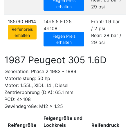
Felgen Preis
29 psi
erhalten
185/60 HR14
14x5.5 ET25
Front: 1.9 bar
4x108
/ 2 psi
Reifenpreis
Rear: 28 bar /
erhalten
Felgen Preis
29 psi
erhalten
1987 Peugeot 305 1.6D
Generation: Phase 2 1983 - 1989
Motorleistung: 50 hp
Motor: 1.55L, XIDL, I4 , Diesel
Zentrierbohrung (DIA): 65.1 mm
PCD: 4x108
Gewindegröße: M12 x 1.25
Felgengröße und
Reifengröße
Lochkreis
Reifendruck