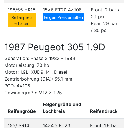
195/55 HR15
15x6 ET20
4x108
Front: 2 bar /
2.1 psi
Reifenpreis
Felgen Preis erhalten
Rear: 29 bar
erhalten
/ 30 psi
1987 Peugeot 305 1.9D
Generation: Phase 2 1983 - 1989
Motorleistung: 70 hp
Motor: 1.9L, XUD9, I4 , Diesel
Zentrierbohrung (DIA): 65.1 mm
PCD: 4x108
Gewindegröße: M12 x 1.25
Felgengröße und
Reifengröße
Lochkreis
Reifendruck
155/ SR14
14x4.5 ET23
Front: 1.9 bar