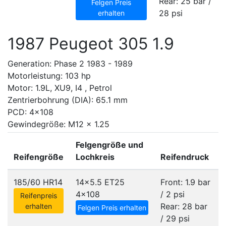
Rear: 25 bar /
Felgen Preis
28 psi
erhalten
1987 Peugeot 305 1.9
Generation: Phase 2 1983 - 1989
Motorleistung: 103 hp
Motor: 1.9L, XU9, I4 , Petrol
Zentrierbohrung (DIA): 65.1 mm
PCD: 4x108
Gewindegröße: M12 x 1.25
Felgengröße und
Reifengröße
Lochkreis
Reifendruck
185/60 HR14
14x5.5 ET25
Front: 1.9 bar
4x108
/ 2 psi
Reifenpreis
Rear: 28 bar
erhalten
Felgen Preis erhalten
/ 29 psi