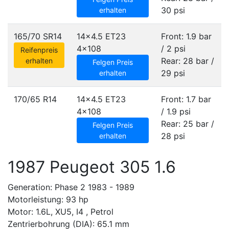
30 psi
erhalten
165/70 SR14
14x4.5 ET23
Front: 1.9 bar
4x108
/ 2 psi
Reifenpreis
Rear: 28 bar /
erhalten
Felgen Preis
29 psi
erhalten
170/65 R14
14x4.5 ET23
Front: 1.7 bar
4x108
/ 1.9 psi
Rear: 25 bar /
Felgen Preis
28 psi
erhalten
1987 Peugeot 305 1.6
Generation: Phase 2 1983 - 1989
Motorleistung: 93 hp
Motor: 1.6L, XU5, I4 , Petrol
Zentrierbohrung (DIA): 65.1 mm