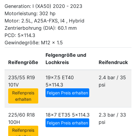
Generation: I (XA50) 2020 - 2023
Motorleistung: 302 hp
Motor: 2.5L, A25A-FXS, I4 , Hybrid
Zentrierbohrung (DIA): 60.1 mm
PCD: 5x114.3
Gewindegröße: M12 x 1.5
Felgengröße und
Reifengröße
Lochkreis
Reifendruck
235/55 R19
19x7.5 ET40
2.4 bar / 35
101V
5x114.3
psi
Reifenpreis
Felgen Preis erhalten
erhalten
225/60 R18
18x7 ET35
5x114.3
2.3 bar / 33
100H
psi
Felgen Preis erhalten
Reifenpreis