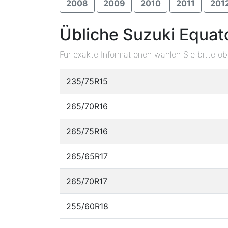
2008
2009
2010
2011
201
Übliche Suzuki Equat
Für exakte Informationen wählen Sie bitte o
235/75R15
265/70R16
265/75R16
265/65R17
265/70R17
255/60R18