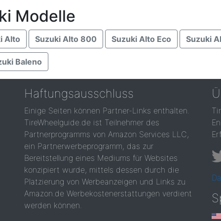
ki Modelle
i Alto
Suzuki Alto 800
Suzuki Alto Eco
Suzuki A
zuki Baleno
Haftungsausschluss
Ü
Einige Seiten können Partner-Links enthalten.
Ti
TireWheelguide.de ist Teilnehmer des
En
Partnerprogramms von Amazon Services LLC,
Er
ein Partnerwerbeprogramm, das zur
Bereitstellung eines Mediums für Websites
konzipiert wurde, mittels dessen durch die
Da
Platzierung von Werbeanzeigen und Links zu
Amazon.de Werbekostenerstattungen verdient
S
werden können.