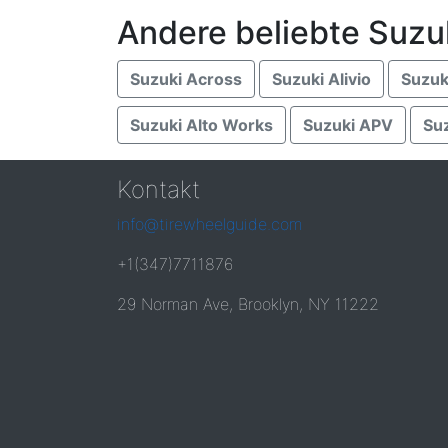
Andere beliebte Suzu
Suzuki Across
Suzuki Alivio
Suzuk
Suzuki Alto Works
Suzuki APV
Su
Kontakt
info@tirewheelguide.com
+1(347)7711876
29 Norman Ave, Brooklyn, NY 11222