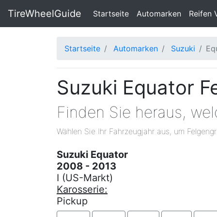
TireWheelGuide
(current)
Startseite
Automarken
Reifen 
Startseite
Automarken
Suzuki
Eq
Suzuki Equator F
Finden Sie heraus, we
Wählen Sie Ihr Fahrzeugjahr aus, um Felgengr
Suzuki Equator
2008 - 2013
I (US-Markt)
Karosserie:
Pickup