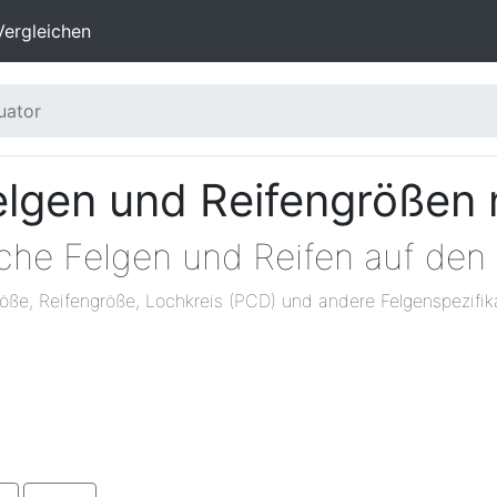
Vergleichen
uator
elgen und Reifengrößen
lche Felgen und Reifen auf den
öße, Reifengröße, Lochkreis (PCD) und andere Felgenspezifik