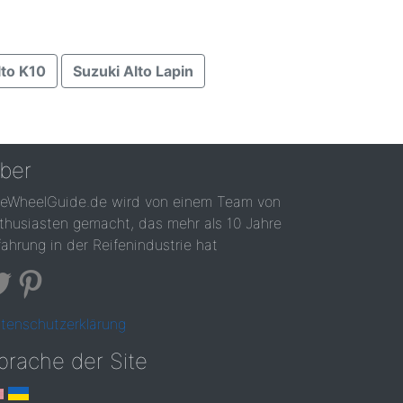
lto K10
Suzuki Alto Lapin
ber
reWheelGuide.de wird von einem Team von
thusiasten gemacht, das mehr als 10 Jahre
fahrung in der Reifenindustrie hat
tenschutzerklärung
prache der Site