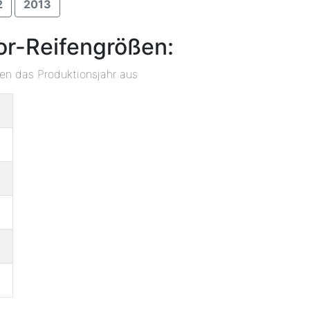
2
2013
or-Reifengrößen:
ben das Produktionsjahr aus