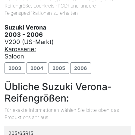
Reifengröße, Lochkreis (PCD) und andere
Felgenspezifikationen zu erhalten
Suzuki Verona
2003 - 2006
V200 (US-Markt)
Karosserie:
Saloon
2003
2004
2005
2006
Übliche Suzuki Verona-
Reifengrößen:
Für exakte Informationen wählen Sie bitte oben das
Produktionsjahr aus
205/65R15