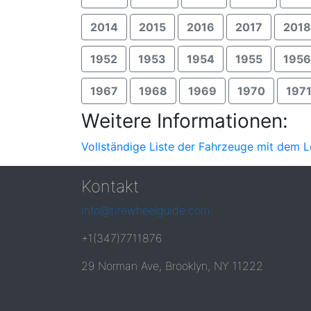
2014
2015
2016
2017
2018
1952
1953
1954
1955
1956
1967
1968
1969
1970
197
Weitere Informationen:
Vollständige Liste der Fahrzeuge mit dem 
Kontakt
info@tirewheelguide.com
+1(347)7711876
29 Norman Ave, Brooklyn, NY 11222