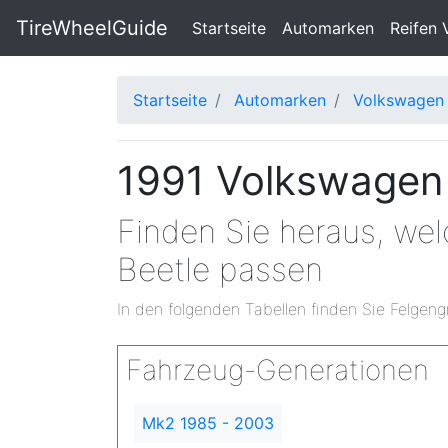
TireWheelGuide
(current)
Startseite
Automarken
Reifen 
Startseite
Automarken
Volkswagen
1991 Volkswagen 
Finden Sie heraus, we
Beetle passen
In den folgenden Tabellen finden Sie Felgeng
Fahrzeug-Generationen
Mk2 1985 - 2003