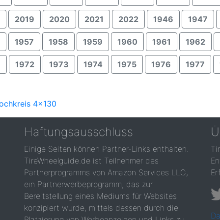
2019
2020
2021
2022
1946
1947
1957
1958
1959
1960
1961
1962
1
1972
1973
1974
1975
1976
1977
Lochkreis 4x130
Haftungsausschluss
Ü
Einige Seiten können Partner-Links enthalten.
Ti
TireWheelguide.de ist Teilnehmer des
En
Partnerprogramms von Amazon Services LLC,
Er
ein Partnerwerbeprogramm, das zur
Bereitstellung eines Mediums für Websites
konzipiert wurde, mittels dessen durch die
Da
Platzierung von Werbeanzeigen und Links zu