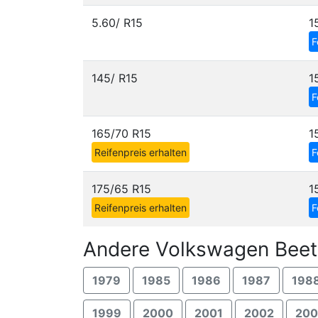
5.60/ R15
1
F
145/ R15
1
F
165/70 R15
1
Reifenpreis erhalten
F
175/65 R15
1
Reifenpreis erhalten
F
Andere Volkswagen Beetl
1979
1985
1986
1987
198
1999
2000
2001
2002
20