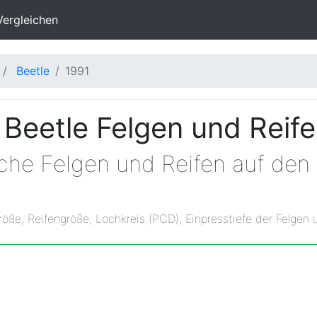
Vergleichen
Beetle
1991
Beetle Felgen und Reif
lche Felgen und Reifen auf de
röße, Reifengröße, Lochkreis (PCD), Einpresstiefe der Felgen 