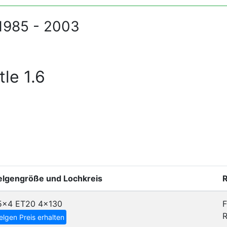
1985 - 2003
le 1.6
elgengröße und Lochkreis
R
5x4 ET20
4x130
F
R
elgen Preis erhalten