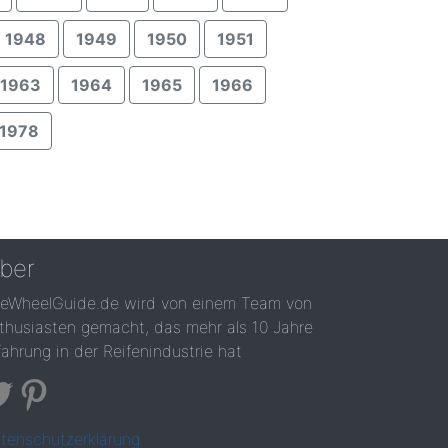
1948
1949
1950
1951
1963
1964
1965
1966
1978
ber
reWheelGuide.de wird von einem Team von
thusiasten gemacht, das mehr als 10 Jahre
fahrung in der Reifenindustrie hat
tenschutzerklärung