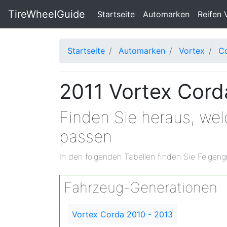
TireWheelGuide
(current)
Startseite
Automarken
Reifen 
Startseite
Automarken
Vortex
C
2011 Vortex Cord
Finden Sie heraus, we
passen
In den folgenden Tabellen finden Sie Felgeng
Fahrzeug-Generationen
Vortex Corda 2010 - 2013