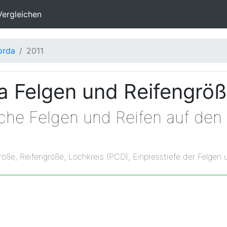
Vergleichen
orda
2011
a Felgen und Reifengrö
lche Felgen und Reifen auf den
röße, Reifengröße, Lochkreis (PCD), Einpresstiefe der Felgen 