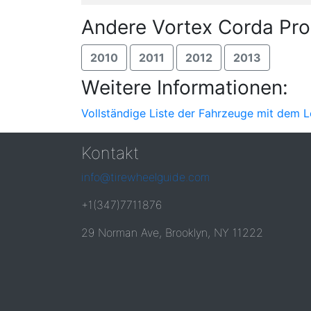
Andere Vortex Corda Pro
2010
2011
2012
2013
Weitere Informationen:
Vollständige Liste der Fahrzeuge mit dem 
Kontakt
info@tirewheelguide.com
+1(347)7711876
29 Norman Ave, Brooklyn, NY 11222