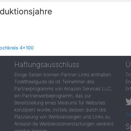
duktionsjahre
Lochkreis 4x100
Haftungsausschluss
Ü
Einige Seiten können Partner-Links enthalten.
Ti
TireWheelguide.de ist Teilnehmer des
En
Partnerprogramms von Amazon Services LLC,
Er
ein Partnerwerbeprogramm, das zur
Bereitstellung eines Mediums für Websites
konzipiert wurde, mittels dessen durch die
Da
Platzierung von Werbeanzeigen und Links zu
Amazon.de Werbekostenerstattungen verdient
S
werden können.