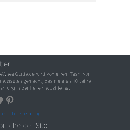
ber
reWheelGuide.de wird von einem Team von
thusiasten gemacht, das mehr als 10 Jahre
fahrung in der Reifenindustrie hat
tenschutzerklärung
prache der Site