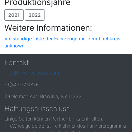
Produktionsjahre
2021
2022
Weitere Informationen:
Vollständige Liste der Fahrzeuge mit dem Lochkreis
unknown
Kontakt
info@tirewheelguide.com
+1(347)7711876
29 Norman Ave, Brooklyn, NY 11222
Haftungsausschluss
Einige Seiten können Partner-Links enthalten.
TireWheelguide.de ist Teilnehmer des Partnerprogramms