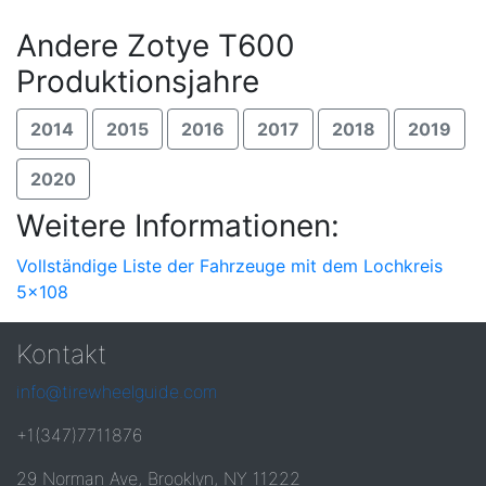
Andere Zotye T600
Produktionsjahre
2014
2015
2016
2017
2018
2019
2020
Weitere Informationen:
Vollständige Liste der Fahrzeuge mit dem Lochkreis
5x108
Kontakt
info@tirewheelguide.com
+1(347)7711876
29 Norman Ave, Brooklyn, NY 11222