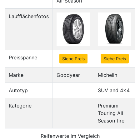
All-Season
Laufflächenfotos
Preisspanne
Siehe Preis
Siehe Preis
Marke
Goodyear
Michelin
Autotyp
SUV and 4x4
Kategorie
Premium
Touring All
Season tire
Reifenwerte im Vergleich