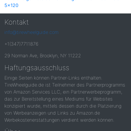
5x120
Kontakt
info@tirewheelguide.com
+1(347)7711876
29 Norman Ave, Brooklyn, NY 11222
Haftungsausschluss
Einige Seiten können Partner-Links enthalten.
TireWheelguide.de ist Teilnehmer des Partnerprogramms
von Amazon Services LLC, ein Partnerwerbeprogramm,
das zur Bereitstellung eines Mediums für Websites
konzipiert wurde, mittels dessen durch die Platzierung
von Werbeanzeigen und Links zu Amazon.de
Werbekostenerstattungen verdient werden können.