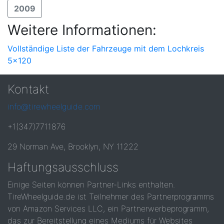
2009
Weitere Informationen:
Vollständige Liste der Fahrzeuge mit dem Lochkreis
5x120
Kontakt
info@tirewheelguide.com
+1(347)7711876
29 Norman Ave, Brooklyn, NY 11222
Haftungsausschluss
Einige Seiten können Partner-Links enthalten.
TireWheelguide.de ist Teilnehmer des Partnerprogramms
von Amazon Services LLC, ein Partnerwerbeprogramm,
das zur Bereitstellung eines Mediums für Websites