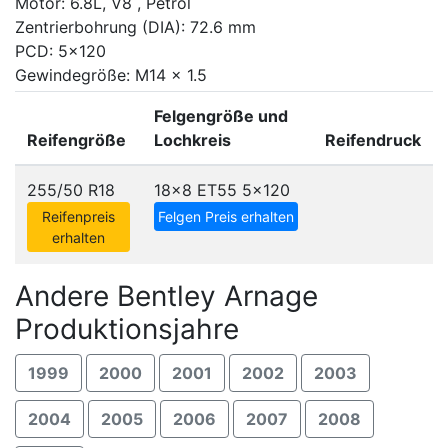
Motor: 6.8L, V8 , Petrol
Zentrierbohrung (DIA): 72.6 mm
PCD: 5x120
Gewindegröße: M14 x 1.5
Felgengröße und
Reifengröße
Lochkreis
Reifendruck
255/50 R18
18x8 ET55
5x120
Reifenpreis
Felgen Preis erhalten
erhalten
Andere Bentley Arnage
Produktionsjahre
1999
2000
2001
2002
2003
2004
2005
2006
2007
2008