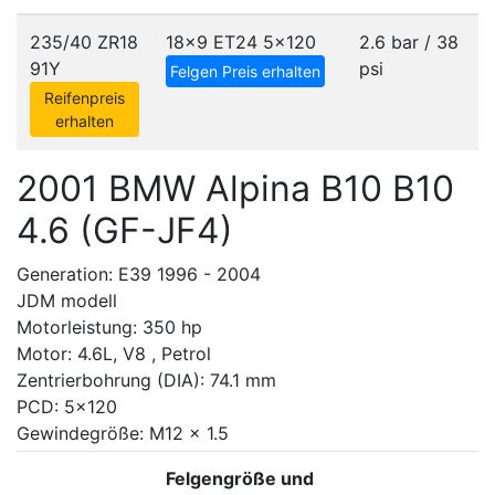
235/40 ZR18
18x9 ET24
5x120
2.6 bar / 38
91Y
psi
Felgen Preis erhalten
Reifenpreis
erhalten
2001 BMW Alpina B10 B10
4.6 (GF-JF4)
Generation: E39 1996 - 2004
JDM modell
Motorleistung: 350 hp
Motor: 4.6L, V8 , Petrol
Zentrierbohrung (DIA): 74.1 mm
PCD: 5x120
Gewindegröße: M12 x 1.5
Felgengröße und