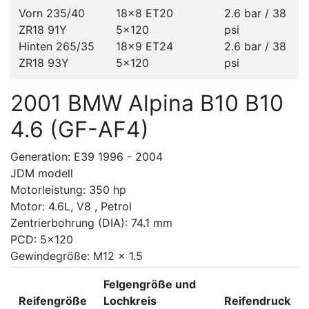
Vorn 235/40
18x8 ET20
2.6 bar / 38
ZR18 91Y
5x120
psi
Hinten 265/35
18x9 ET24
2.6 bar / 38
ZR18 93Y
5x120
psi
2001 BMW Alpina B10 B10
4.6 (GF-AF4)
Generation: E39 1996 - 2004
JDM modell
Motorleistung: 350 hp
Motor: 4.6L, V8 , Petrol
Zentrierbohrung (DIA): 74.1 mm
PCD: 5x120
Gewindegröße: M12 x 1.5
Felgengröße und
Reifengröße
Lochkreis
Reifendruck