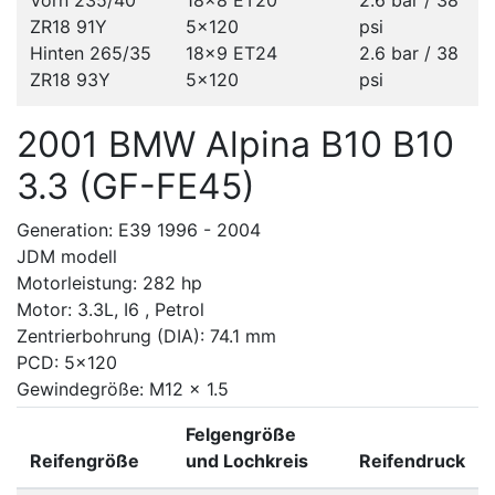
Vorn 235/40
18x8 ET20
2.6 bar / 38
ZR18 91Y
5x120
psi
Hinten 265/35
18x9 ET24
2.6 bar / 38
ZR18 93Y
5x120
psi
2001 BMW Alpina B10 B10
3.3 (GF-FE45)
Generation: E39 1996 - 2004
JDM modell
Motorleistung: 282 hp
Motor: 3.3L, I6 , Petrol
Zentrierbohrung (DIA): 74.1 mm
PCD: 5x120
Gewindegröße: M12 x 1.5
Felgengröße
Reifengröße
und Lochkreis
Reifendruck