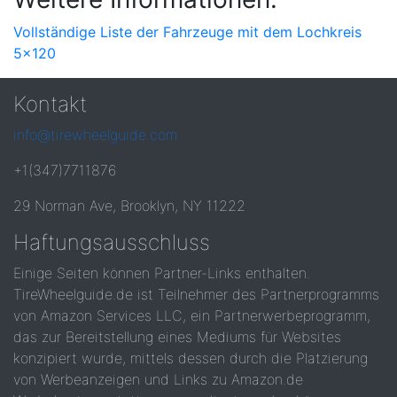
Vollständige Liste der Fahrzeuge mit dem Lochkreis
5x120
Kontakt
info@tirewheelguide.com
+1(347)7711876
29 Norman Ave, Brooklyn, NY 11222
Haftungsausschluss
Einige Seiten können Partner-Links enthalten.
TireWheelguide.de ist Teilnehmer des Partnerprogramms
von Amazon Services LLC, ein Partnerwerbeprogramm,
das zur Bereitstellung eines Mediums für Websites
konzipiert wurde, mittels dessen durch die Platzierung
von Werbeanzeigen und Links zu Amazon.de