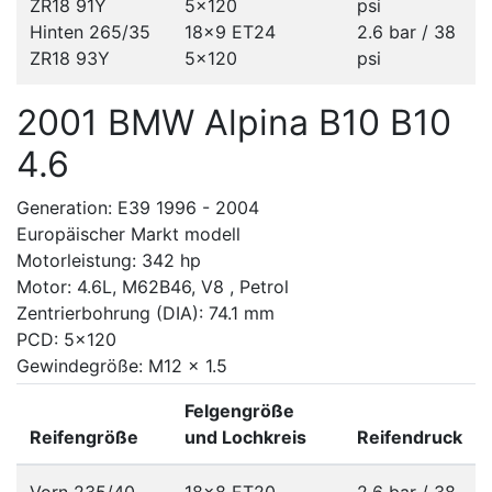
ZR18 91Y
5x120
psi
Hinten 265/35
18x9 ET24
2.6 bar / 38
ZR18 93Y
5x120
psi
2001 BMW Alpina B10 B10
4.6
Generation: E39 1996 - 2004
Europäischer Markt modell
Motorleistung: 342 hp
Motor: 4.6L, M62B46, V8 , Petrol
Zentrierbohrung (DIA): 74.1 mm
PCD: 5x120
Gewindegröße: M12 x 1.5
Felgengröße
Reifengröße
und Lochkreis
Reifendruck