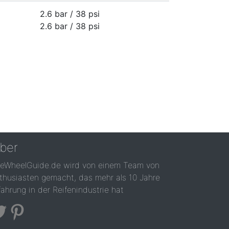
2.6 bar / 38 psi
2.6 bar / 38 psi
ber
reWheelGuide.de wird von einem Team von
thusiasten gemacht, das mehr als 10 Jahre
fahrung in der Reifenindustrie hat