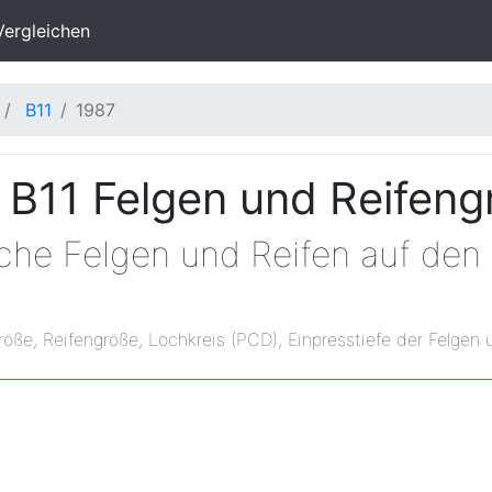
Vergleichen
B11
1987
B11 Felgen und Reifeng
lche Felgen und Reifen auf de
röße, Reifengröße, Lochkreis (PCD), Einpresstiefe der Felgen 