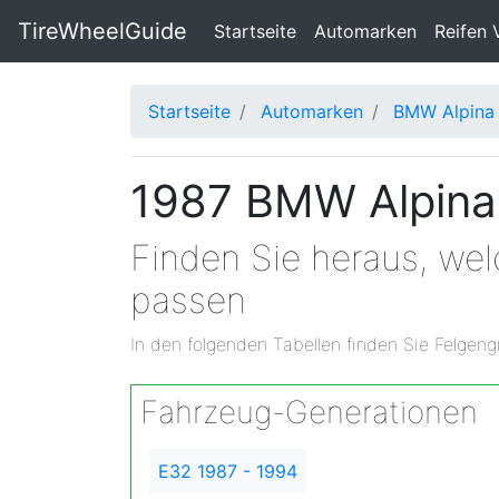
TireWheelGuide
(current)
Startseite
Automarken
Reifen 
Startseite
Automarken
BMW Alpina
1987 BMW Alpina 
Finden Sie heraus, we
passen
In den folgenden Tabellen finden Sie Felgeng
Fahrzeug-Generationen
E32 1987 - 1994