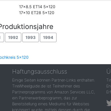
17x8.5 ET14
5x120
17x10 ET28
5x120
roduktionsjahre
1
1992
1993
1994
Lochkreis 5x120
Haftungsausschluss
Ü
Einige Seiten können Partner-Links enthalten.
Ti
TireWheelguide.de ist Teilnehmer des
En
Partnerprogramms von Amazon Services LLC,
Er
ein Partnerwerbeprogramm, das zur
Bereitstellung eines Mediums für Websites
konzipiert wurde, mittels dessen durch die