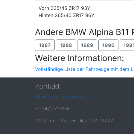
Vorn 235/45 ZR17 93Y
Hinten 265/40 ZR17 96Y
Andere BMW Alpina B11 P
1987
1988
1989
1990
199
Weitere Informationen:
Vollständige Liste der Fahrzeuge mit dem 
Kontakt
info@tirewheelguide.com
+1(347)7711876
29 Norman Ave, Brooklyn, NY 11222