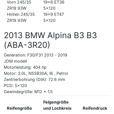
Vorn 245/35
19x8 ET36
ZR19 93W
5x120
Hinten 245/35
19x9 ET47
ZR19 93W
5x120
2013 BMW Alpina B3 B3
(ABA-3R20)
Generation: F30/F31 2013 - 2019
JDM modell
Motorleistung: 404 hp
Motor: 3.0L, N55B30A, I6 , Petrol
Zentrierbohrung (DIA): 72.6 mm
PCD: 5x120
Gewindegröße: M12 x 1.5
Felgengröße
Reifengröße
und Lochkreis
Reifendruck