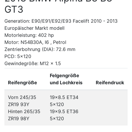
GT3
Generation: E90/E91/E92/E93 Facelift 2010 - 2013
Europäischer Markt modell
Motorleistung: 402 hp
Motor: N54B30A, I6 , Petrol
Zentrierbohrung (DIA): 72.6 mm
PCD: 5x120
Gewindegröße: M12 x 1.5
Felgengröße
Reifengröße
und Lochkreis
Reifendruck
Vorn 245/35
19x8.5 ET34
ZR19 93Y
5x120
Hinten 265/35
19x9.5 ET36
ZR19 98Y
5x120