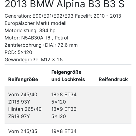
2013 BMW Alpina B3 B3 S
Generation: E90/E91/E92/E93 Facelift 2010 - 2013
Europäischer Markt modell
Motorleistung: 394 hp
Motor: N54B30A, I6 , Petrol
Zentrierbohrung (DIA): 72.6 mm
PCD: 5x120
Gewindegröße: M12 x 1.5
Felgengröße
Reifengröße
und Lochkreis
Reifendruck
Vorn 245/40
18x8 ET34
ZR18 93Y
5x120
Hinten 265/40
18x9 ET36
ZR18 97Y
5x120
Vorn 245/35
19x8 ET34