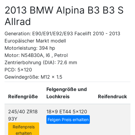
2013 BMW Alpina B3 B3 S
Allrad
Generation: E90/E91/E92/E93 Facelift 2010 - 2013
Europäischer Markt modell
Motorleistung: 394 hp
Motor: N54B30A, I6 , Petrol
Zentrierbohrung (DIA): 72.6 mm
PCD: 5x120
Gewindegröße: M12 x 1.5
Felgengröße und
Reifengröße
Lochkreis
Reifendruck
245/40 ZR18
18x9 ET44
5x120
93Y
Felgen Preis erhalten
Reifenpreis
erhalten