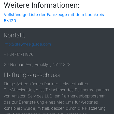
Weitere Informationen:
Vollständige Liste der Fahrzeuge mit dem Lochkreis
5x120
Kontakt
info@tirewheelguide.com
+1(347)7711876
29 Norman Ave, Brooklyn, NY 11222
Haftungsausschluss
Einige Seiten können Partner-Links enthalten.
TireWheelguide.de ist Teilnehmer des Partnerprogramms
von Amazon Services LLC, ein Partnerwerbeprogramm,
das zur Bereitstellung eines Mediums für Websites
konzipiert wurde, mittels dessen durch die Platzierung