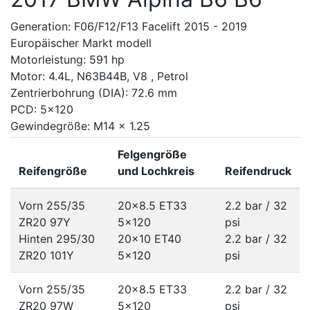
Generation: F06/F12/F13 Facelift 2015 - 2019
Europäischer Markt modell
Motorleistung: 591 hp
Motor: 4.4L, N63B44B, V8 , Petrol
Zentrierbohrung (DIA): 72.6 mm
PCD: 5x120
Gewindegröße: M14 x 1.25
Felgengröße
Reifengröße
und Lochkreis
Reifendruck
Vorn 255/35
20x8.5 ET33
2.2 bar / 32
ZR20 97Y
5x120
psi
Hinten 295/30
20x10 ET40
2.2 bar / 32
ZR20 101Y
5x120
psi
Vorn 255/35
20x8.5 ET33
2.2 bar / 32
ZR20 97W
5x120
psi