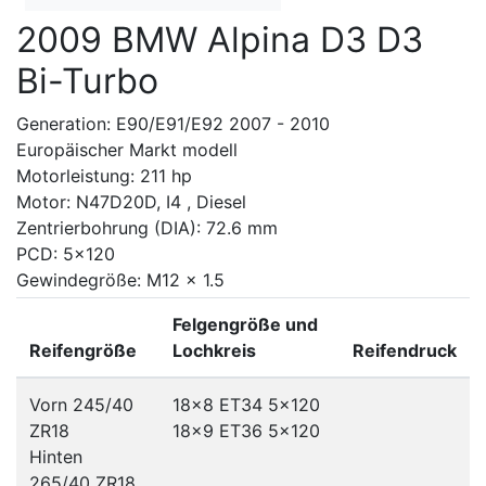
2009 BMW Alpina D3 D3
Bi-Turbo
Generation: E90/E91/E92 2007 - 2010
Europäischer Markt modell
Motorleistung: 211 hp
Motor: N47D20D, I4 , Diesel
Zentrierbohrung (DIA): 72.6 mm
PCD: 5x120
Gewindegröße: M12 x 1.5
Felgengröße und
Reifengröße
Lochkreis
Reifendruck
Vorn 245/40
18x8 ET34
5x120
ZR18
18x9 ET36
5x120
Hinten
265/40 ZR18