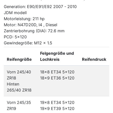
Generation: E90/E91/E92 2007 - 2010
JDM modell
Motorleistung: 211 hp
Motor: N47D20D, I4 , Diesel
Zentrierbohrung (DIA): 72.6 mm
PCD: 5x120
Gewindegröße: M12 x 1.5
Felgengröße und
Reifengröße
Lochkreis
Reifendruck
Vorn 245/40
18x8 ET34
5x120
ZR18
18x9 ET36
5x120
Hinten
265/40 ZR18
Vorn 245/35
19x8 ET34
5x120
ZR19
19x9 ET39
5x120