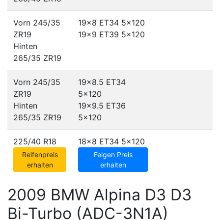
Vorn 245/35
19x8 ET34
5x120
ZR19
19x9 ET39
5x120
Hinten
265/35 ZR19
Vorn 245/35
19x8.5 ET34
ZR19
5x120
Hinten
19x9.5 ET36
265/35 ZR19
5x120
225/40 R18
18x8 ET34
5x120
Reifenpreis
Felgen Preis
erhalten
erhalten
2009 BMW Alpina D3 D3
Bi-Turbo (ADC-3N1A)