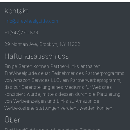
Kontakt
info@tirewheelguide.com
+1(347)7711876
29 Norman Ave, Brooklyn, NY 11222
Haftungsausschluss
Einige Seiten können Partner-Links enthalten.
TireWheelguide.de ist Teilnehmer des Partnerprogramms
von Amazon Services LLC, ein Partnerwerbeprogramm,
das zur Bereitstellung eines Mediums für Websites
konzipiert wurde, mittels dessen durch die Platzierung
von Werbeanzeigen und Links zu Amazon.de
Werbekostenerstattungen verdient werden können.
Über