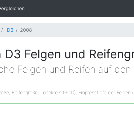
Vergleichen
D3
2008
 D3 Felgen und Reifeng
lche Felgen und Reifen auf d
röße, Reifengröße, Lochkreis (PCD), Einpresstiefe der Felgen 