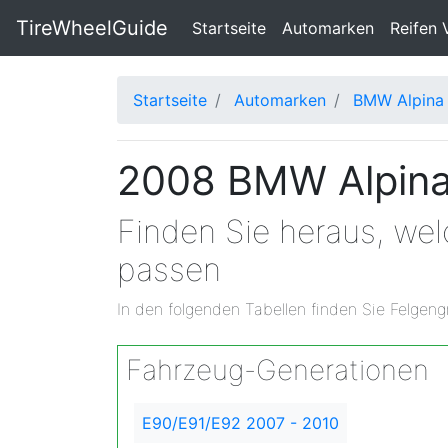
TireWheelGuide
(current)
Startseite
Automarken
Reifen 
Startseite
Automarken
BMW Alpina
2008 BMW Alpina
Finden Sie heraus, we
passen
In den folgenden Tabellen finden Sie Felgeng
Fahrzeug-Generationen
E90/E91/E92 2007 - 2010