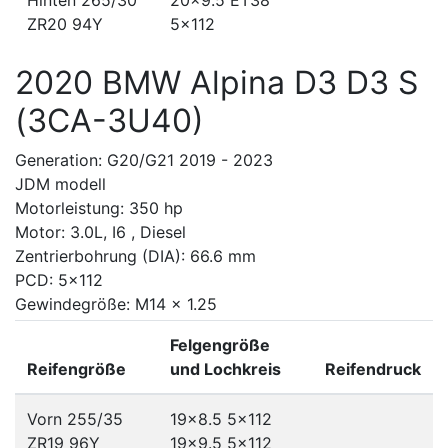
Hinten 265/30
20x9.5 ET38
ZR20 94Y
5x112
2020 BMW Alpina D3 D3 S
(3CA-3U40)
Generation: G20/G21 2019 - 2023
JDM modell
Motorleistung: 350 hp
Motor: 3.0L, I6 , Diesel
Zentrierbohrung (DIA): 66.6 mm
PCD: 5x112
Gewindegröße: M14 x 1.25
Felgengröße
Reifengröße
und Lochkreis
Reifendruck
Vorn 255/35
19x8.5
5x112
ZR19 96Y
19x9.5
5x112