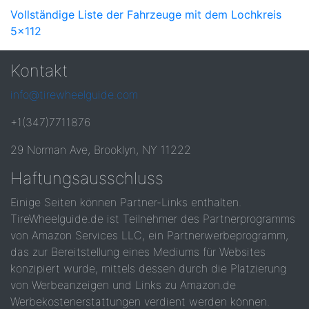
Vollständige Liste der Fahrzeuge mit dem Lochkreis
5x112
Kontakt
info@tirewheelguide.com
+1(347)7711876
29 Norman Ave, Brooklyn, NY 11222
Haftungsausschluss
Einige Seiten können Partner-Links enthalten.
TireWheelguide.de ist Teilnehmer des Partnerprogramms
von Amazon Services LLC, ein Partnerwerbeprogramm,
das zur Bereitstellung eines Mediums für Websites
konzipiert wurde, mittels dessen durch die Platzierung
von Werbeanzeigen und Links zu Amazon.de
Werbekostenerstattungen verdient werden können.