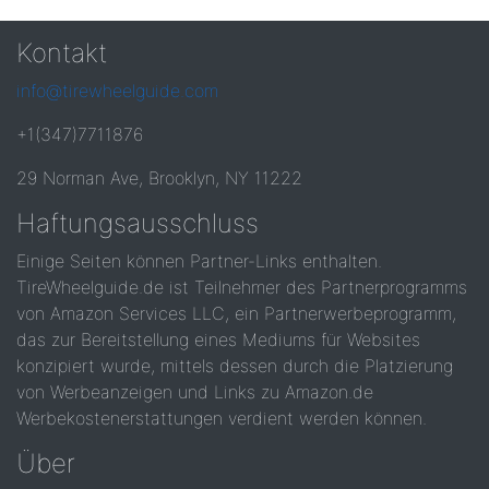
Kontakt
info@tirewheelguide.com
+1(347)7711876
29 Norman Ave, Brooklyn, NY 11222
Haftungsausschluss
Einige Seiten können Partner-Links enthalten.
TireWheelguide.de ist Teilnehmer des Partnerprogramms
von Amazon Services LLC, ein Partnerwerbeprogramm,
das zur Bereitstellung eines Mediums für Websites
konzipiert wurde, mittels dessen durch die Platzierung
von Werbeanzeigen und Links zu Amazon.de
Werbekostenerstattungen verdient werden können.
Über