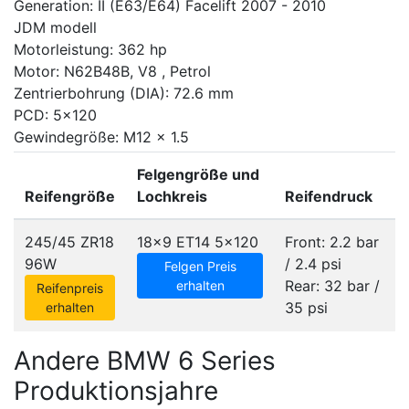
Generation: II (E63/E64) Facelift 2007 - 2010
JDM modell
Motorleistung: 362 hp
Motor: N62B48B, V8 , Petrol
Zentrierbohrung (DIA): 72.6 mm
PCD: 5x120
Gewindegröße: M12 x 1.5
Felgengröße und
Reifengröße
Lochkreis
Reifendruck
245/45 ZR18
18x9 ET14
5x120
Front: 2.2 bar
96W
/ 2.4 psi
Felgen Preis
Rear: 32 bar /
erhalten
Reifenpreis
35 psi
erhalten
Andere BMW 6 Series
Produktionsjahre