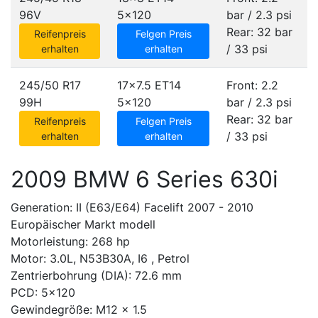
96V
5x120
bar / 2.3 psi
Rear: 32 bar
Reifenpreis
Felgen Preis
/ 33 psi
erhalten
erhalten
245/50 R17
17x7.5 ET14
Front: 2.2
99H
5x120
bar / 2.3 psi
Rear: 32 bar
Reifenpreis
Felgen Preis
/ 33 psi
erhalten
erhalten
2009 BMW 6 Series 630i
Generation: II (E63/E64) Facelift 2007 - 2010
Europäischer Markt modell
Motorleistung: 268 hp
Motor: 3.0L, N53B30A, I6 , Petrol
Zentrierbohrung (DIA): 72.6 mm
PCD: 5x120
Gewindegröße: M12 x 1.5