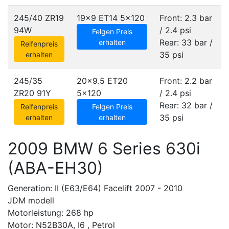
245/40 ZR19
19x9 ET14
5x120
Front: 2.3 bar
94W
/ 2.4 psi
Felgen Preis
Rear: 33 bar /
erhalten
Reifenpreis
35 psi
erhalten
245/35
20x9.5 ET20
Front: 2.2 bar
ZR20 91Y
5x120
/ 2.4 psi
Rear: 32 bar /
Reifenpreis
Felgen Preis
35 psi
erhalten
erhalten
2009 BMW 6 Series 630i
(ABA-EH30)
Generation: II (E63/E64) Facelift 2007 - 2010
JDM modell
Motorleistung: 268 hp
Motor: N52B30A, I6 , Petrol