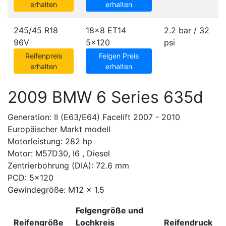
erhalten
erhalten
245/45 R18
18x8 ET14
2.2 bar / 32
96V
5x120
psi
Reifenpreis
Felgen Preis
erhalten
erhalten
2009 BMW 6 Series 635d
Generation: II (E63/E64) Facelift 2007 - 2010
Europäischer Markt modell
Motorleistung: 282 hp
Motor: M57D30, I6 , Diesel
Zentrierbohrung (DIA): 72.6 mm
PCD: 5x120
Gewindegröße: M12 x 1.5
Felgengröße und
Reifengröße
Lochkreis
Reifendruck