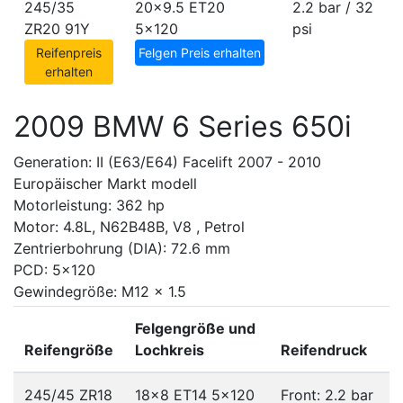
245/35
20x9.5 ET20
2.2 bar / 32
ZR20 91Y
5x120
psi
Reifenpreis
Felgen Preis erhalten
erhalten
2009 BMW 6 Series 650i
Generation: II (E63/E64) Facelift 2007 - 2010
Europäischer Markt modell
Motorleistung: 362 hp
Motor: 4.8L, N62B48B, V8 , Petrol
Zentrierbohrung (DIA): 72.6 mm
PCD: 5x120
Gewindegröße: M12 x 1.5
Felgengröße und
Reifengröße
Lochkreis
Reifendruck
245/45 ZR18
18x8 ET14
5x120
Front: 2.2 bar