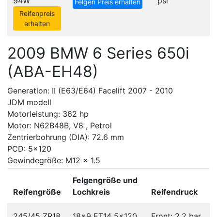
94W
psi
Felgen Preis erhalten
Reifenpreis
erhalten
2009 BMW 6 Series 650i
(ABA-EH48)
Generation: II (E63/E64) Facelift 2007 - 2010
JDM modell
Motorleistung: 362 hp
Motor: N62B48B, V8 , Petrol
Zentrierbohrung (DIA): 72.6 mm
PCD: 5x120
Gewindegröße: M12 x 1.5
Felgengröße und
Reifengröße
Lochkreis
Reifendruck
245/45 ZR18
18x9 ET14
5x120
Front: 2.2 bar