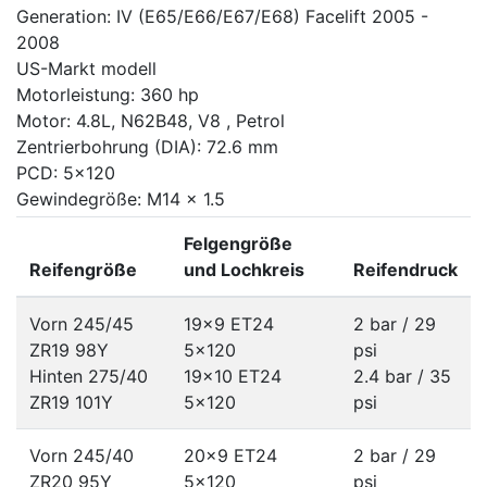
Generation: IV (E65/E66/E67/E68) Facelift 2005 -
2008
US-Markt modell
Motorleistung: 360 hp
Motor: 4.8L, N62B48, V8 , Petrol
Zentrierbohrung (DIA): 72.6 mm
PCD: 5x120
Gewindegröße: M14 x 1.5
Felgengröße
Reifengröße
und Lochkreis
Reifendruck
Vorn 245/45
19x9 ET24
2 bar / 29
ZR19 98Y
5x120
psi
Hinten 275/40
19x10 ET24
2.4 bar / 35
ZR19 101Y
5x120
psi
Vorn 245/40
20x9 ET24
2 bar / 29
ZR20 95Y
5x120
psi