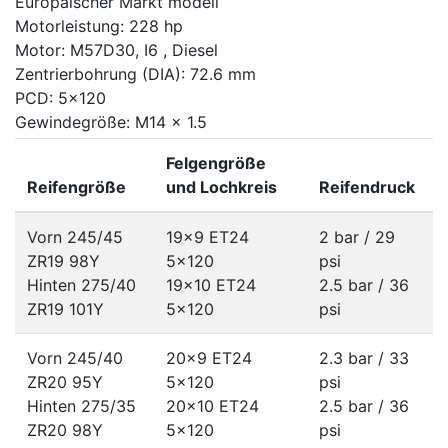
Europäischer Markt modell
Motorleistung: 228 hp
Motor: M57D30, I6 , Diesel
Zentrierbohrung (DIA): 72.6 mm
PCD: 5x120
Gewindegröße: M14 x 1.5
Felgengröße
Reifengröße
und Lochkreis
Reifendruck
Vorn 245/45
19x9 ET24
2 bar / 29
ZR19 98Y
5x120
psi
Hinten 275/40
19x10 ET24
2.5 bar / 36
ZR19 101Y
5x120
psi
Vorn 245/40
20x9 ET24
2.3 bar / 33
ZR20 95Y
5x120
psi
Hinten 275/35
20x10 ET24
2.5 bar / 36
ZR20 98Y
5x120
psi