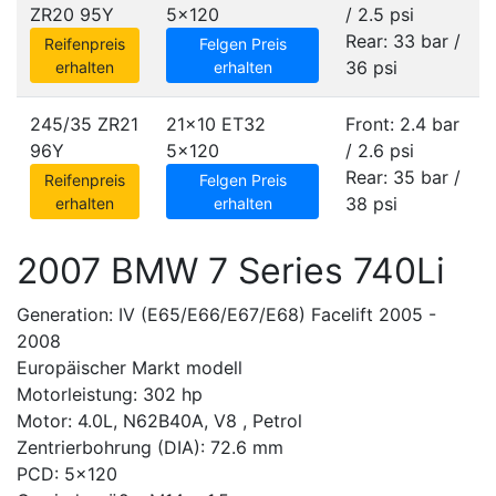
ZR20 95Y
5x120
/ 2.5 psi
Rear: 33 bar /
Reifenpreis
Felgen Preis
36 psi
erhalten
erhalten
245/35 ZR21
21x10 ET32
Front: 2.4 bar
96Y
5x120
/ 2.6 psi
Rear: 35 bar /
Reifenpreis
Felgen Preis
38 psi
erhalten
erhalten
2007 BMW 7 Series 740Li
Generation: IV (E65/E66/E67/E68) Facelift 2005 -
2008
Europäischer Markt modell
Motorleistung: 302 hp
Motor: 4.0L, N62B40A, V8 , Petrol
Zentrierbohrung (DIA): 72.6 mm
PCD: 5x120