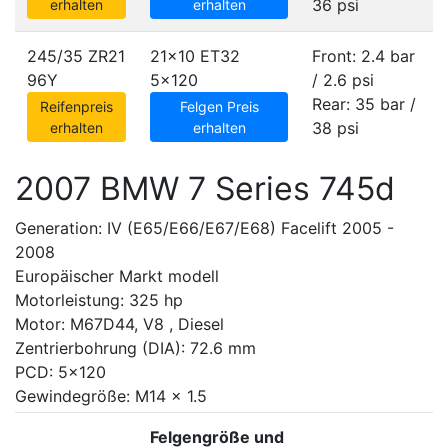
36 psi
erhalten
erhalten
245/35 ZR21
21x10 ET32
Front: 2.4 bar
96Y
5x120
/ 2.6 psi
Rear: 35 bar /
Reifenpreis
Felgen Preis
38 psi
erhalten
erhalten
2007 BMW 7 Series 745d
Generation: IV (E65/E66/E67/E68) Facelift 2005 -
2008
Europäischer Markt modell
Motorleistung: 325 hp
Motor: M67D44, V8 , Diesel
Zentrierbohrung (DIA): 72.6 mm
PCD: 5x120
Gewindegröße: M14 x 1.5
Felgengröße und