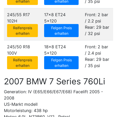
/ 35 psi
erhalten
erhalten
245/55 R17
17x8 ET24
Front: 2 bar
102H
5x120
/ 2.2 psi
Rear: 29 bar
Reifenpreis
Felgen Preis
/ 32 psi
erhalten
erhalten
245/50 R18
18x8 ET24
Front: 2 bar
100V
5x120
/ 2.4 psi
Rear: 29 bar
Reifenpreis
Felgen Preis
/ 35 psi
erhalten
erhalten
2007 BMW 7 Series 760Li
Generation: IV (E65/E66/E67/E68) Facelift 2005 -
2008
US-Markt modell
Motorleistung: 438 hp
Motor: 6.0L, N73B60, V12 , Petrol