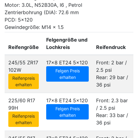
Motor: 3.0L, N52B30A, I6 , Petrol
Zentrierbohrung (DIA): 72.6 mm
PCD: 5x120
Gewindegröße: M14 x 1.5
Felgengröße und
Reifengröße
Lochkreis
Reifendruck
245/55 ZR17
17x8 ET24
5x120
Front: 2 bar /
102W
2.5 psi
Felgen Preis
Rear: 29 bar /
erhalten
Reifenpreis
36 psi
erhalten
225/60 R17
17x8 ET24
5x120
Front: 2.3 bar
99H
/ 2.5 psi
Felgen Preis
Rear: 33 bar /
erhalten
Reifenpreis
36 psi
erhalten