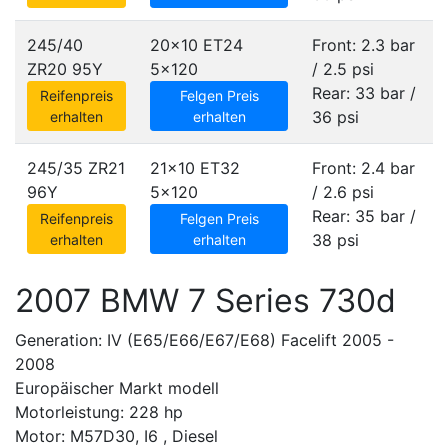
245/40
20x10 ET24
Front: 2.3 bar
ZR20 95Y
5x120
/ 2.5 psi
Rear: 33 bar /
Reifenpreis
Felgen Preis
36 psi
erhalten
erhalten
245/35 ZR21
21x10 ET32
Front: 2.4 bar
96Y
5x120
/ 2.6 psi
Rear: 35 bar /
Reifenpreis
Felgen Preis
38 psi
erhalten
erhalten
2007 BMW 7 Series 730d
Generation: IV (E65/E66/E67/E68) Facelift 2005 -
2008
Europäischer Markt modell
Motorleistung: 228 hp
Motor: M57D30, I6 , Diesel