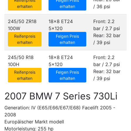
Reifenpreis
Felgen Preis
/ 36 psi
erhalten
erhalten
245/50 ZR18
18x8 ET24
Front: 2.2
100W
5x120
bar / 2.7 psi
Rear: 32 bar
Reifenpreis
Felgen Preis
/ 39 psi
erhalten
erhalten
245/50 R18
18x8 ET24
Front: 2.2
100H
5x120
bar / 2.7 psi
Rear: 32 bar
Reifenpreis
Felgen Preis
/ 39 psi
erhalten
erhalten
2007 BMW 7 Series 730Li
Generation: IV (E65/E66/E67/E68) Facelift 2005 -
2008
Europäischer Markt modell
Motorleistung: 255 hp