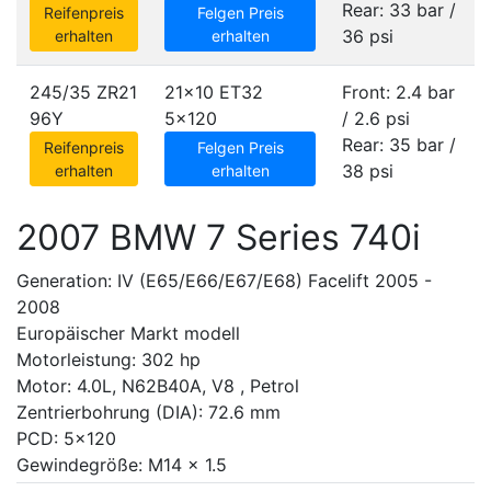
Rear: 33 bar /
Reifenpreis
Felgen Preis
36 psi
erhalten
erhalten
245/35 ZR21
21x10 ET32
Front: 2.4 bar
96Y
5x120
/ 2.6 psi
Rear: 35 bar /
Reifenpreis
Felgen Preis
38 psi
erhalten
erhalten
2007 BMW 7 Series 740i
Generation: IV (E65/E66/E67/E68) Facelift 2005 -
2008
Europäischer Markt modell
Motorleistung: 302 hp
Motor: 4.0L, N62B40A, V8 , Petrol
Zentrierbohrung (DIA): 72.6 mm
PCD: 5x120
Gewindegröße: M14 x 1.5