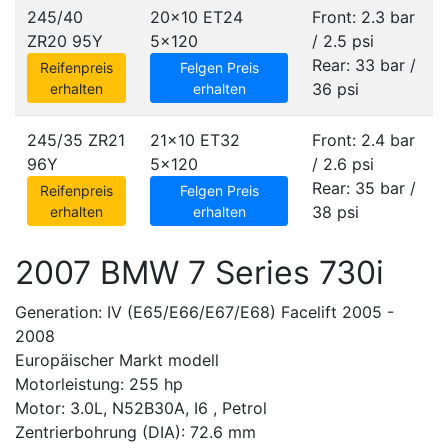
245/40
20x10 ET24
Front: 2.3 bar
ZR20 95Y
5x120
/ 2.5 psi
Rear: 33 bar /
Reifenpreis
Felgen Preis
36 psi
erhalten
erhalten
245/35 ZR21
21x10 ET32
Front: 2.4 bar
96Y
5x120
/ 2.6 psi
Rear: 35 bar /
Reifenpreis
Felgen Preis
38 psi
erhalten
erhalten
2007 BMW 7 Series 730i
Generation: IV (E65/E66/E67/E68) Facelift 2005 -
2008
Europäischer Markt modell
Motorleistung: 255 hp
Motor: 3.0L, N52B30A, I6 , Petrol
Zentrierbohrung (DIA): 72.6 mm