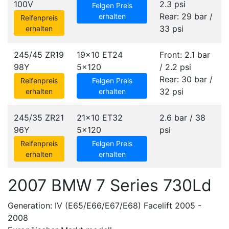
100V
2.3 psi
Felgen Preis
Rear: 29 bar /
erhalten
Reifenpreis
33 psi
erhalten
245/45 ZR19
19x10 ET24
Front: 2.1 bar
98Y
5x120
/ 2.2 psi
Rear: 30 bar /
Reifenpreis
Felgen Preis
32 psi
erhalten
erhalten
245/35 ZR21
21x10 ET32
2.6 bar / 38
96Y
5x120
psi
Reifenpreis
Felgen Preis
erhalten
erhalten
2007 BMW 7 Series 730Ld
Generation: IV (E65/E66/E67/E68) Facelift 2005 -
2008