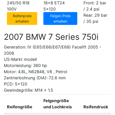
245/50 R18
18x8 ET24
Front: 2 bar
100V
5x120
/ 2.4 psi
Rear: 29 bar
Reifenpreis
Felgen Preis
/ 35 psi
erhalten
erhalten
2007 BMW 7 Series 750i
Generation: IV (E65/E66/E67/E68) Facelift 2005 -
2008
US-Markt modell
Motorleistung: 360 hp
Motor: 4.8L, N62B48, V8 , Petrol
Zentrierbohrung (DIA): 72.6 mm
PCD: 5x120
Gewindegröße: M14 x 1.5
Felgengröße
Reifengröße
und Lochkreis
Reifendruck