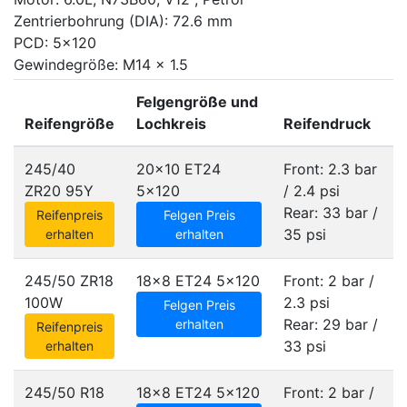
Zentrierbohrung (DIA): 72.6 mm
PCD: 5x120
Gewindegröße: M14 x 1.5
Felgengröße und
Reifengröße
Lochkreis
Reifendruck
245/40
20x10 ET24
Front: 2.3 bar
ZR20 95Y
5x120
/ 2.4 psi
Rear: 33 bar /
Reifenpreis
Felgen Preis
35 psi
erhalten
erhalten
245/50 ZR18
18x8 ET24
5x120
Front: 2 bar /
100W
2.3 psi
Felgen Preis
Rear: 29 bar /
erhalten
Reifenpreis
33 psi
erhalten
245/50 R18
18x8 ET24
5x120
Front: 2 bar /