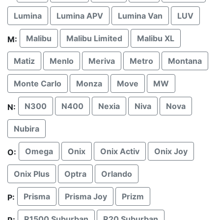
Lumina
Lumina APV
Lumina Van
LUV
Malibu
Malibu Limited
Malibu XL
M:
Matiz
Menlo
Meriva
Metro
Montana
Monte Carlo
Monza
Move
MW
N300
N400
Nexia
Niva
Nova
N:
Nubira
Omega
Onix
Onix Activ
Onix Joy
O:
Onix Plus
Optra
Orlando
Prisma
Prisma Joy
Prizm
P:
R1500 Suburban
R20 Suburban