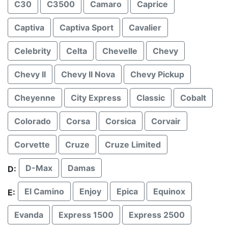
C30
C3500
Camaro
Caprice
Captiva
Captiva Sport
Cavalier
Celebrity
Celta
Chevelle
Chevy
Chevy II
Chevy II Nova
Chevy Pickup
Cheyenne
City Express
Classic
Cobalt
Colorado
Corsa
Corsica
Corvair
Corvette
Cruze
Cruze Limited
D-Max
Damas
D:
El Camino
Enjoy
Epica
Equinox
E:
Evanda
Express 1500
Express 2500