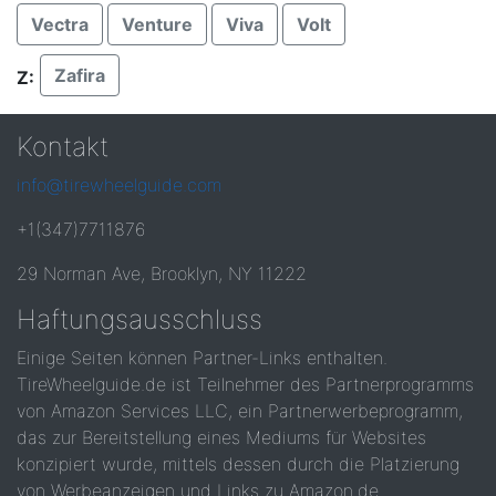
Vectra
Venture
Viva
Volt
Zafira
Z:
Kontakt
info@tirewheelguide.com
+1(347)7711876
29 Norman Ave, Brooklyn, NY 11222
Haftungsausschluss
Einige Seiten können Partner-Links enthalten.
TireWheelguide.de ist Teilnehmer des Partnerprogramms
von Amazon Services LLC, ein Partnerwerbeprogramm,
das zur Bereitstellung eines Mediums für Websites
konzipiert wurde, mittels dessen durch die Platzierung
von Werbeanzeigen und Links zu Amazon.de