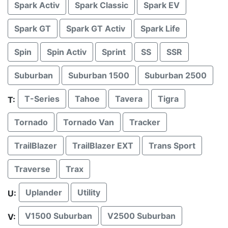
Spark Activ
Spark Classic
Spark EV
Spark GT
Spark GT Activ
Spark Life
Spin
Spin Activ
Sprint
SS
SSR
Suburban
Suburban 1500
Suburban 2500
T-Series
Tahoe
Tavera
Tigra
T:
Tornado
Tornado Van
Tracker
TrailBlazer
TrailBlazer EXT
Trans Sport
Traverse
Trax
Uplander
Utility
U:
V1500 Suburban
V2500 Suburban
V: