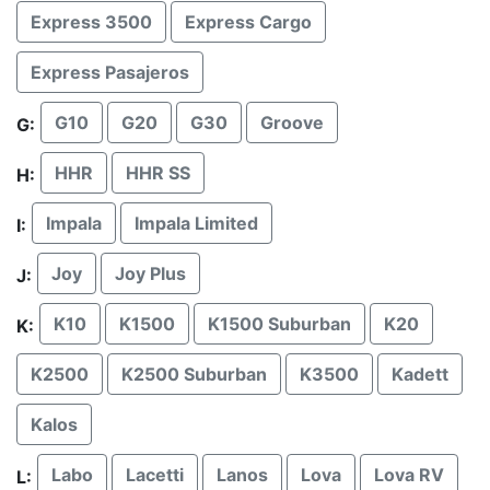
Express 3500
Express Cargo
Express Pasajeros
G10
G20
G30
Groove
G:
HHR
HHR SS
H:
Impala
Impala Limited
I:
Joy
Joy Plus
J:
K10
K1500
K1500 Suburban
K20
K:
K2500
K2500 Suburban
K3500
Kadett
Kalos
Labo
Lacetti
Lanos
Lova
Lova RV
L: