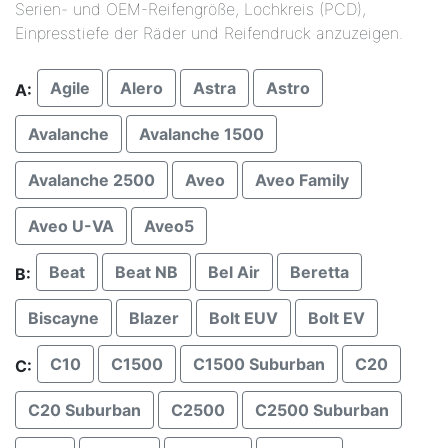
Serien- und OEM-Reifengröße, Lochkreis (PCD),
Einpresstiefe der Räder und Reifendruck anzuzeigen.
Agile
Alero
Astra
Astro
A:
Avalanche
Avalanche 1500
Avalanche 2500
Aveo
Aveo Family
Aveo U-VA
Aveo5
Beat
Beat NB
Bel Air
Beretta
B:
Biscayne
Blazer
Bolt EUV
Bolt EV
C10
C1500
C1500 Suburban
C20
C:
C20 Suburban
C2500
C2500 Suburban