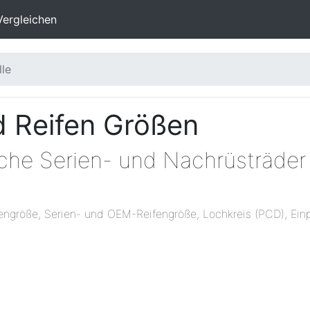
Vergleichen
le
 Reifen Größen
che Serien- und Nachrüsträder 
engröße, Serien- und OEM-Reifengröße, Lochkreis (PCD), Einp