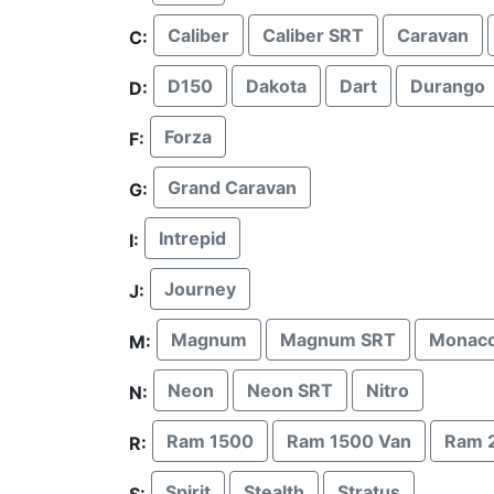
Caliber
Caliber SRT
Caravan
C:
D150
Dakota
Dart
Durango
D:
Forza
F:
Grand Caravan
G:
Intrepid
I:
Journey
J:
Magnum
Magnum SRT
Monac
M:
Neon
Neon SRT
Nitro
N:
Ram 1500
Ram 1500 Van
Ram 
R:
Spirit
Stealth
Stratus