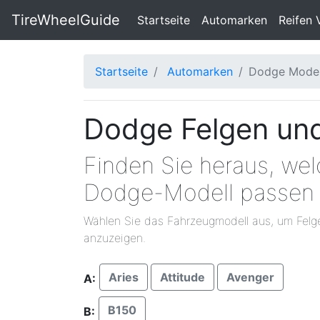
TireWheelGuide
(current)
Startseite
Automarken
Reifen 
Startseite
Automarken
Dodge Model
Dodge Felgen und
Finden Sie heraus, wel
Dodge-Modell passen
Wählen Sie das Fahrzeugmodell aus, um Felg
anzuzeigen.
Aries
Attitude
Avenger
A:
B150
B: