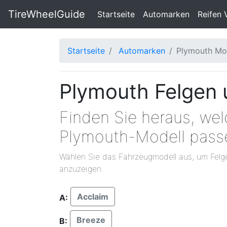
TireWheelGuide
(current)
Startseite
Automarken
Reifen 
Startseite
Automarken
Plymouth Mo
Plymouth Felgen 
Finden Sie heraus, wel
Plymouth-Modell pass
Wählen Sie das Fahrzeugmodell aus, um Felg
anzuzeigen.
Acclaim
A:
Breeze
B: