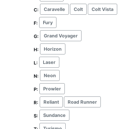
Caravelle
Colt
Colt Vista
C:
Fury
F:
Grand Voyager
G:
Horizon
H:
Laser
L:
Neon
N:
Prowler
P:
Reliant
Road Runner
R:
Sundance
S:
Turismo