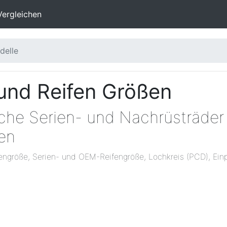
Vergleichen
delle
und Reifen Größen
che Serien- und Nachrüsträder 
en
engröße, Serien- und OEM-Reifengröße, Lochkreis (PCD), Einp