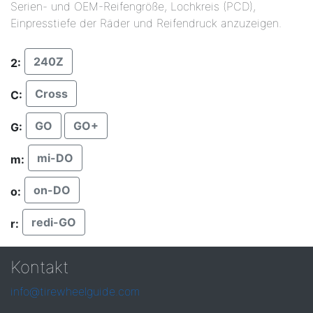
Serien- und OEM-Reifengröße, Lochkreis (PCD),
Einpresstiefe der Räder und Reifendruck anzuzeigen.
240Z
2:
Cross
C:
GO
GO+
G:
mi-DO
m:
on-DO
o:
redi-GO
r:
Kontakt
info@tirewheelguide.com