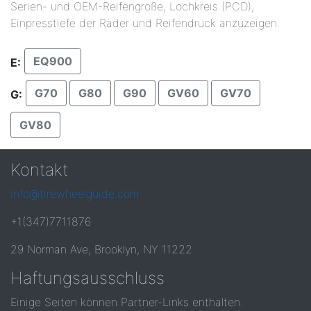
Serien- und OEM-Reifengröße, Lochkreis (PCD),
Einpresstiefe der Räder und Reifendruck anzuzeigen.
EQ900
E:
G70
G80
G90
GV60
GV70
G:
GV80
Kontakt
info@tirewheelguide.com
+1(347)7711876
29 Norman Ave, Brooklyn, NY 11222
Haftungsausschluss
Einige Seiten können Partner-Links enthalten.