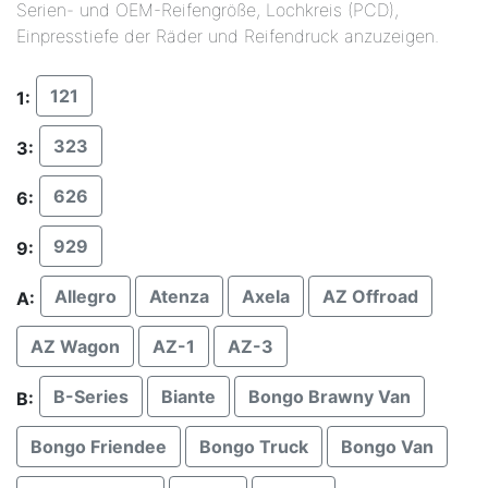
Serien- und OEM-Reifengröße, Lochkreis (PCD),
Einpresstiefe der Räder und Reifendruck anzuzeigen.
121
1:
323
3:
626
6:
929
9:
Allegro
Atenza
Axela
AZ Offroad
A:
AZ Wagon
AZ-1
AZ-3
B-Series
Biante
Bongo Brawny Van
B:
Bongo Friendee
Bongo Truck
Bongo Van