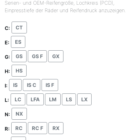
Serien- und OEM-Reifengröße, Lochkreis (PCD),
Einpresstiefe der Räder und Reifendruck anzuzeigen.
CT
C:
ES
E:
GS
GS F
GX
G:
HS
H:
IS
IS C
IS F
I:
LC
LFA
LM
LS
LX
L:
NX
N:
RC
RC F
RX
R: