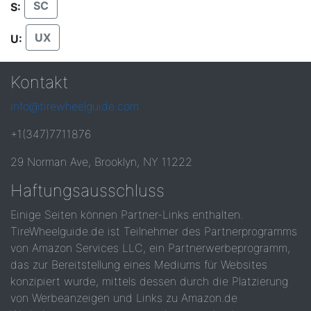
SC
S:
UX
U:
Kontakt
info@tirewheelguide.com
+1(347)7711876
29 Norman Ave, Brooklyn, NY 11222
Haftungsausschluss
Einige Seiten können Partner-Links enthalten.
TireWheelguide.de ist Teilnehmer des Partnerprogramms
von Amazon Services LLC, ein Partnerwerbeprogramm,
das zur Bereitstellung eines Mediums für Websites
konzipiert wurde, mittels dessen durch die Platzierung
von Werbeanzeigen und Links zu Amazon.de