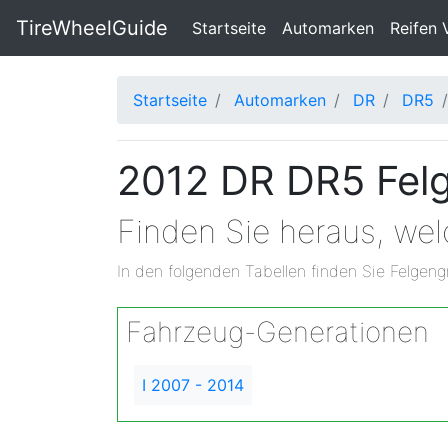
TireWheelGuide
(current)
Startseite
Automarken
Reifen 
Startseite
Automarken
DR
DR5
2012 DR DR5 Felg
Finden Sie heraus, we
In den folgenden Tabellen finden Sie Felgeng
Fahrzeug-Generationen
I 2007 - 2014