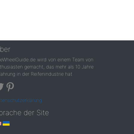
ber
reWheelGuide.de wird von einem Team von
thusiasten gemacht, das mehr als 10 Jahre
fahrung in der Reifenindustrie hat
tenschutzerklärung
prache der Site