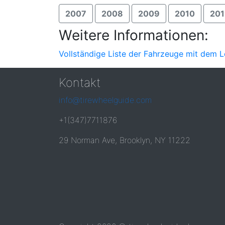
2007
2008
2009
2010
201
Weitere Informationen:
Vollständige Liste der Fahrzeuge mit dem L
Kontakt
info@tirewheelguide.com
+1(347)7711876
29 Norman Ave, Brooklyn, NY 11222