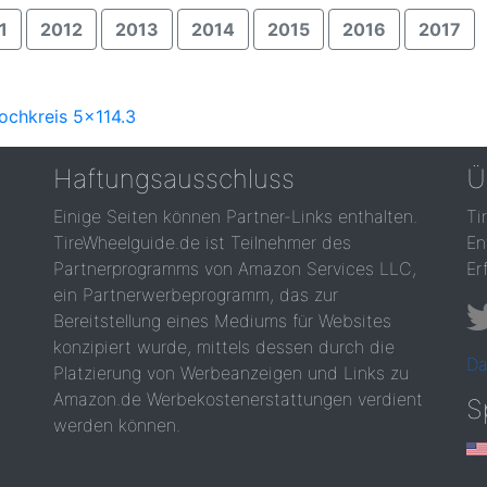
1
2012
2013
2014
2015
2016
2017
ochkreis 5x114.3
Haftungsausschluss
Ü
Einige Seiten können Partner-Links enthalten.
Ti
TireWheelguide.de ist Teilnehmer des
En
Partnerprogramms von Amazon Services LLC,
Er
ein Partnerwerbeprogramm, das zur
Bereitstellung eines Mediums für Websites
konzipiert wurde, mittels dessen durch die
Da
Platzierung von Werbeanzeigen und Links zu
Amazon.de Werbekostenerstattungen verdient
S
werden können.