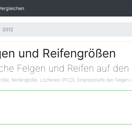
Vergleichen
2012
en und Reifengrößen
lche Felgen und Reifen auf de
röße, Reifengröße, Lochkreis (PCD), Einpresstiefe der Felgen 