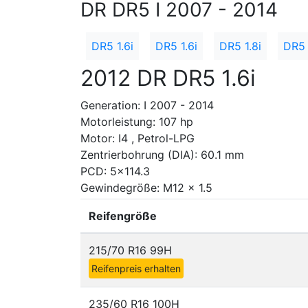
DR DR5 I 2007 - 2014
DR5 1.6i
DR5 1.6i
DR5 1.8i
DR5 
2012 DR DR5 1.6i
Generation: I 2007 - 2014
Motorleistung: 107 hp
Motor: I4 , Petrol-LPG
Zentrierbohrung (DIA): 60.1 mm
PCD: 5x114.3
Gewindegröße: M12 x 1.5
Reifengröße
215/70 R16 99H
Reifenpreis erhalten
235/60 R16 100H