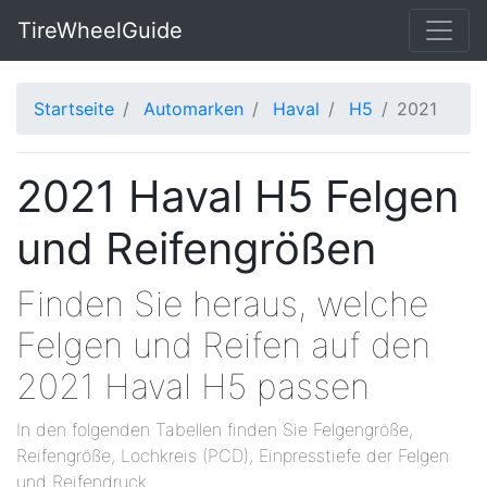
TireWheelGuide
Startseite
Automarken
Haval
H5
2021
2021 Haval H5 Felgen
und Reifengrößen
Finden Sie heraus, welche
Felgen und Reifen auf den
2021 Haval H5 passen
In den folgenden Tabellen finden Sie Felgengröße,
Reifengröße, Lochkreis (PCD), Einpresstiefe der Felgen
und Reifendruck.