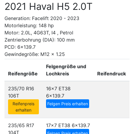
2021 Haval H5 2.0T
Generation: Facelift 2020 - 2023
Motorleistung: 148 hp
Motor: 2.0L, 4G63T, I4 , Petrol
Zentrierbohrung (DIA): 100 mm
PCD: 6x139.7
Gewindegröße: M12 x 1.25
Felgengröße und
Reifengröße
Lochkreis
Reifendruck
235/70 R16
16x7 ET38
106T
6x139.7
Reifenpreis
Felgen Preis erhalten
erhalten
235/65 R17
17x7 ET38
6x139.7
104T
Felgen Preis erhalten