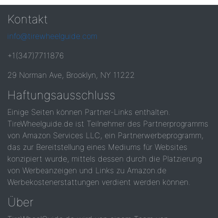
Kontakt
info@tirewheelguide.com
+1(347)7711876
29 Norman Ave, Brooklyn, NY 11222
Haftungsausschluss
Einige Seiten können Partner-Links enthalten.
TireWheelguide.de ist Teilnehmer des Partnerprogramms
von Amazon Services LLC, ein Partnerwerbeprogramm,
das zur Bereitstellung eines Mediums für Websites
konzipiert wurde, mittels dessen durch die Platzierung
von Werbeanzeigen und Links zu Amazon.de
Werbekostenerstattungen verdient werden können.
Über