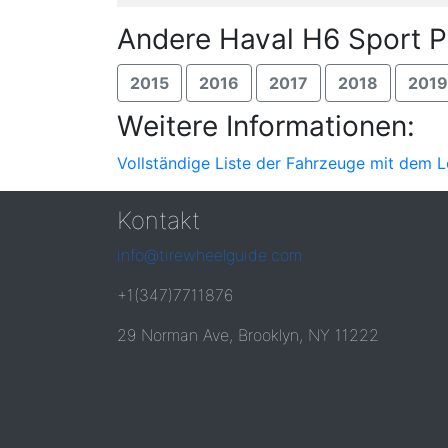
Andere Haval H6 Sport P
2015
2016
2017
2018
2019
Weitere Informationen:
Vollständige Liste der Fahrzeuge mit dem L
Kontakt
info@tirewheelguide.com
+1(347)7711876
29 Norman Ave, Brooklyn, NY 11222