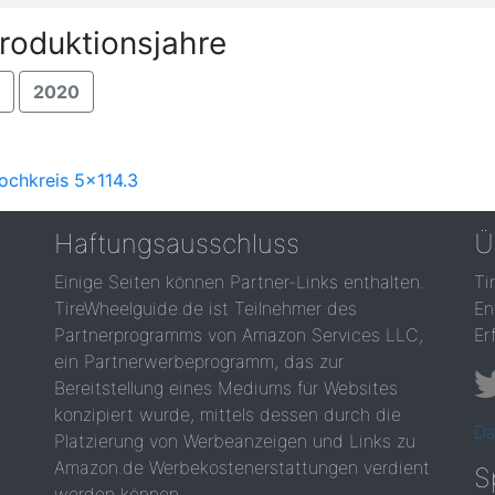
roduktionsjahre
2020
ochkreis 5x114.3
Haftungsausschluss
Ü
Einige Seiten können Partner-Links enthalten.
Ti
TireWheelguide.de ist Teilnehmer des
En
Partnerprogramms von Amazon Services LLC,
Er
ein Partnerwerbeprogramm, das zur
Bereitstellung eines Mediums für Websites
konzipiert wurde, mittels dessen durch die
Da
Platzierung von Werbeanzeigen und Links zu
Amazon.de Werbekostenerstattungen verdient
S
werden können.