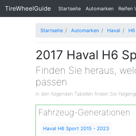
TireWheelGuide
(current)
Startseite
Automarken
Reifen 
Startseite
Automarken
Haval
H6
2017 Haval H6 Sp
Finden Sie heraus, we
passen
In den folgenden Tabellen finden Sie Felgeng
Fahrzeug-Generationen
Haval H6 Sport 2015 - 2023