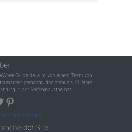
ber
reWheelGuide.de wird von einem Team von
thusiasten gemacht, das mehr als 10 Jahre
fahrung in der Reifenindustrie hat
tenschutzerklärung
prache der Site