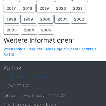
2017
2018
2019
2020
2021
1998
1999
2000
2001
2002
2003
2004
2005
Weitere Informationen:
Vollständige Liste der Fahrzeuge mit dem Lochkreis
5x110
Kontakt
info@tirewheelguide.com
+1(347)7711876
29 Norman Ave, Brooklyn, NY 11222
Haftungsausschluss