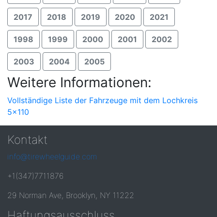
2017
2018
2019
2020
2021
1998
1999
2000
2001
2002
2003
2004
2005
Weitere Informationen:
Vollständige Liste der Fahrzeuge mit dem Lochkreis
5x110
Kontakt
info@tirewheelguide.com
+1(347)7711876
29 Norman Ave, Brooklyn, NY 11222
Haftungsausschluss