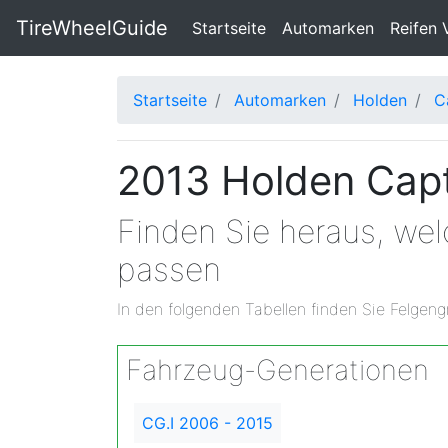
TireWheelGuide
(current)
Startseite
Automarken
Reifen 
Startseite
Automarken
Holden
C
2013 Holden Capt
Finden Sie heraus, we
passen
In den folgenden Tabellen finden Sie Felgeng
Fahrzeug-Generationen
CG.I 2006 - 2015