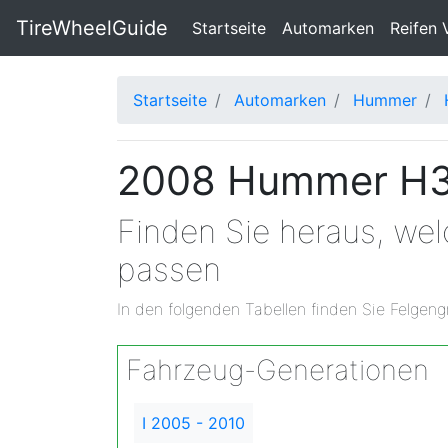
TireWheelGuide
(current)
Startseite
Automarken
Reifen 
Startseite
Automarken
Hummer
2008 Hummer H3 
Finden Sie heraus, w
passen
In den folgenden Tabellen finden Sie Felgeng
Fahrzeug-Generationen
I 2005 - 2010