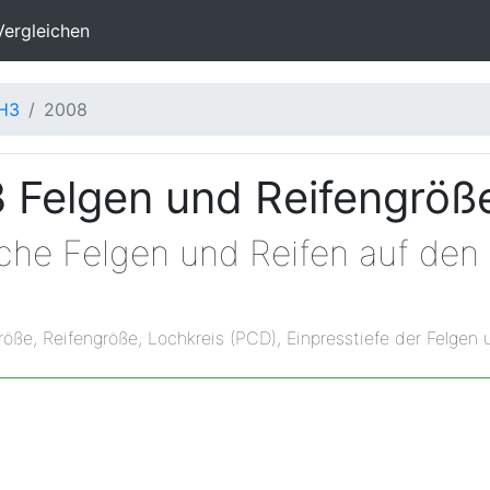
Vergleichen
H3
2008
Felgen und Reifengröß
elche Felgen und Reifen auf d
röße, Reifengröße, Lochkreis (PCD), Einpresstiefe der Felgen 