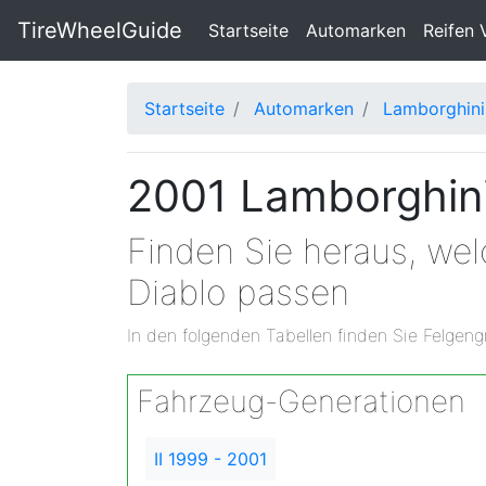
TireWheelGuide
(current)
Startseite
Automarken
Reifen 
Startseite
Automarken
Lamborghini
2001 Lamborghini
Finden Sie heraus, we
Diablo passen
In den folgenden Tabellen finden Sie Felgeng
Fahrzeug-Generationen
II 1999 - 2001