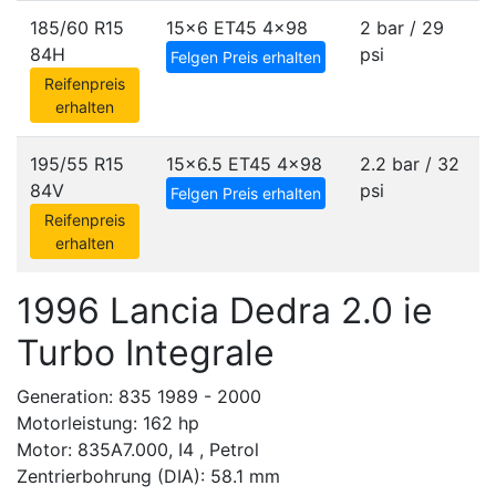
185/60 R15
15x6 ET45
4x98
2 bar / 29
84H
psi
Felgen Preis erhalten
Reifenpreis
erhalten
195/55 R15
15x6.5 ET45
4x98
2.2 bar / 32
84V
psi
Felgen Preis erhalten
Reifenpreis
erhalten
1996 Lancia Dedra 2.0 ie
Turbo Integrale
Generation: 835 1989 - 2000
Motorleistung: 162 hp
Motor: 835A7.000, I4 , Petrol
Zentrierbohrung (DIA): 58.1 mm