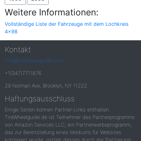
Weitere Informationen:
Vollständige Liste der Fahrzeuge mit dem Lochkreis
4x98
Kontakt
info@tirewheelguide.com
+1(347)7711876
29 Norman Ave, Brooklyn, NY 11222
Haftungsausschluss
Einige Seiten können Partner-Links enthalten.
TireWheelguide.de ist Teilnehmer des Partnerprogramms
von Amazon Services LLC, ein Partnerwerbeprogramm,
das zur Bereitstellung eines Mediums für Websites
konzipiert wurde, mittels dessen durch die Platzierung