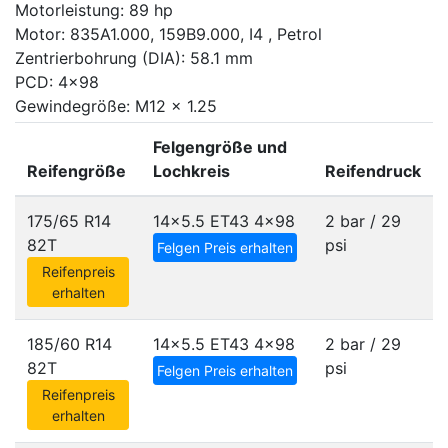
Motorleistung: 89 hp
Motor: 835A1.000, 159B9.000, I4 , Petrol
Zentrierbohrung (DIA): 58.1 mm
PCD: 4x98
Gewindegröße: M12 x 1.25
Felgengröße und
Reifengröße
Lochkreis
Reifendruck
175/65 R14
14x5.5 ET43
4x98
2 bar / 29
82T
psi
Felgen Preis erhalten
Reifenpreis
erhalten
185/60 R14
14x5.5 ET43
4x98
2 bar / 29
82T
psi
Felgen Preis erhalten
Reifenpreis
erhalten