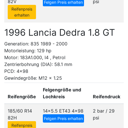
82V
psi
Felgen Preis erhalten
Reifenpreis
erhalten
1996 Lancia Dedra 1.8 GT
Generation: 835 1989 - 2000
Motorleistung: 129 hp
Motor: 183A1.000, I4 , Petrol
Zentrierbohrung (DIA): 58.1 mm
PCD: 4x98
Gewindegröße: M12 x 1.25
Felgengröße und
Reifengröße
Lochkreis
Reifendruck
185/60 R14
14x5.5 ET43
4x98
2 bar / 29
82H
psi
Felgen Preis erhalten
Reifenpreis