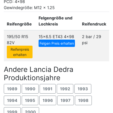
PCD: 4x98
Gewindegröße: M12 x 1.25
Felgengröße und
Reifengröße
Lochkreis
Reifendruck
195/50 R15
15x6.5 ET43
4x98
2 bar / 29
82V
psi
Felgen Preis erhalten
Reifenpreis
erhalten
Andere Lancia Dedra
Produktionsjahre
1989
1990
1991
1992
1993
1994
1995
1996
1997
1998
1999
2000