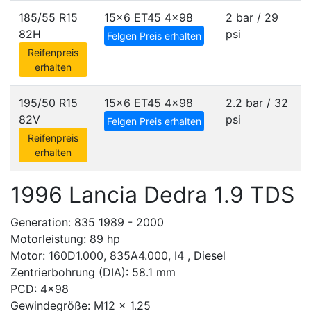
185/55 R15
15x6 ET45
4x98
2 bar / 29
82H
psi
Felgen Preis erhalten
Reifenpreis
erhalten
195/50 R15
15x6 ET45
4x98
2.2 bar / 32
82V
psi
Felgen Preis erhalten
Reifenpreis
erhalten
1996 Lancia Dedra 1.9 TDS
Generation: 835 1989 - 2000
Motorleistung: 89 hp
Motor: 160D1.000, 835A4.000, I4 , Diesel
Zentrierbohrung (DIA): 58.1 mm
PCD: 4x98
Gewindegröße: M12 x 1.25