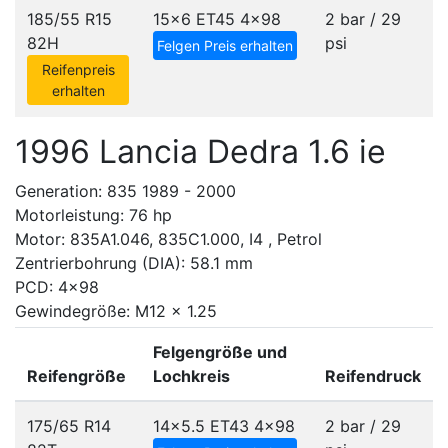
185/55 R15
15x6 ET45
4x98
2 bar / 29
82H
psi
Felgen Preis erhalten
Reifenpreis
erhalten
1996 Lancia Dedra 1.6 ie
Generation: 835 1989 - 2000
Motorleistung: 76 hp
Motor: 835A1.046, 835C1.000, I4 , Petrol
Zentrierbohrung (DIA): 58.1 mm
PCD: 4x98
Gewindegröße: M12 x 1.25
Felgengröße und
Reifengröße
Lochkreis
Reifendruck
175/65 R14
14x5.5 ET43
4x98
2 bar / 29