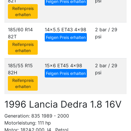
82T
psi
Felgen Preis erhalten
Reifenpreis
erhalten
185/60 R14
14x5.5 ET43
4x98
2 bar / 29
82T
psi
Felgen Preis erhalten
Reifenpreis
erhalten
185/55 R15
15x6 ET45
4x98
2 bar / 29
82H
psi
Felgen Preis erhalten
Reifenpreis
erhalten
1996 Lancia Dedra 1.8 16V
Generation: 835 1989 - 2000
Motorleistung: 111 hp
Motor: 182A2.000, I4 , Petrol