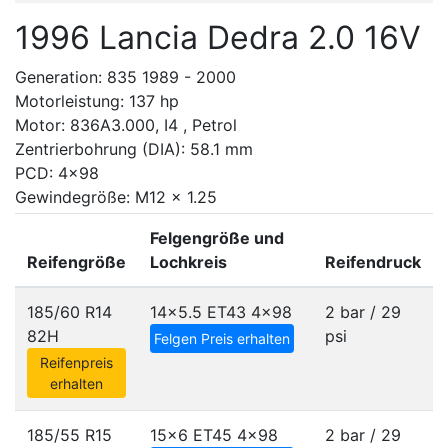
1996 Lancia Dedra 2.0 16V
Generation: 835 1989 - 2000
Motorleistung: 137 hp
Motor: 836A3.000, I4 , Petrol
Zentrierbohrung (DIA): 58.1 mm
PCD: 4x98
Gewindegröße: M12 x 1.25
Felgengröße und
Reifengröße
Lochkreis
Reifendruck
185/60 R14
14x5.5 ET43
4x98
2 bar / 29
82H
psi
Felgen Preis erhalten
Reifenpreis
erhalten
185/55 R15
15x6 ET45
4x98
2 bar / 29