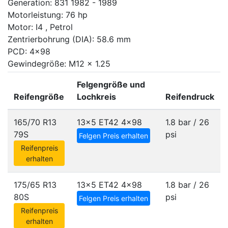
Generation: 831 1982 - 1989
Motorleistung: 76 hp
Motor: I4 , Petrol
Zentrierbohrung (DIA): 58.6 mm
PCD: 4x98
Gewindegröße: M12 x 1.25
Felgengröße und
Reifengröße
Lochkreis
Reifendruck
165/70 R13
13x5 ET42
4x98
1.8 bar / 26
79S
psi
Felgen Preis erhalten
Reifenpreis
erhalten
175/65 R13
13x5 ET42
4x98
1.8 bar / 26
80S
psi
Felgen Preis erhalten
Reifenpreis
erhalten