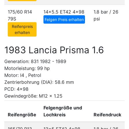
175/60 R14
14x5.5 ET42
4x98
1.8 bar / 26
79S
psi
Felgen Preis erhalten
Reifenpreis
erhalten
1983 Lancia Prisma 1.6
Generation: 831 1982 - 1989
Motorleistung: 99 hp
Motor: I4 , Petrol
Zentrierbohrung (DIA): 58.6 mm
PCD: 4x98
Gewindegröße: M12 x 1.25
Felgengröße und
Reifengröße
Lochkreis
Reifendruck