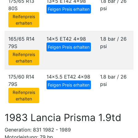
175/65 R13
13x5 ET42
4x98
1.8 bar / 26
80S
psi
Felgen Preis erhalten
Reifenpreis
erhalten
165/65 R14
14x5 ET42
4x98
1.8 bar / 26
79S
psi
Felgen Preis erhalten
Reifenpreis
erhalten
175/60 R14
14x5.5 ET42
4x98
1.8 bar / 26
79S
psi
Felgen Preis erhalten
Reifenpreis
erhalten
1983 Lancia Prisma 1.9td
Generation: 831 1982 - 1989
Motorleistung: 79 hp