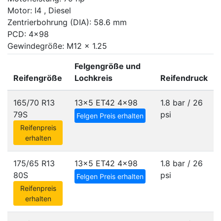
Motor: I4 , Diesel
Zentrierbohrung (DIA): 58.6 mm
PCD: 4x98
Gewindegröße: M12 x 1.25
Felgengröße und
Reifengröße
Lochkreis
Reifendruck
165/70 R13
13x5 ET42
4x98
1.8 bar / 26
79S
psi
Felgen Preis erhalten
Reifenpreis
erhalten
175/65 R13
13x5 ET42
4x98
1.8 bar / 26
80S
psi
Felgen Preis erhalten
Reifenpreis
erhalten