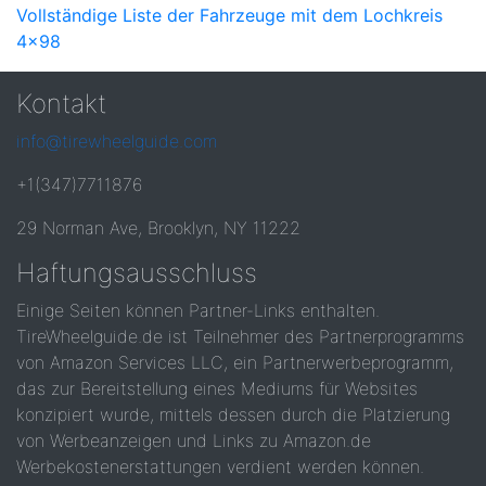
Vollständige Liste der Fahrzeuge mit dem Lochkreis
4x98
Kontakt
info@tirewheelguide.com
+1(347)7711876
29 Norman Ave, Brooklyn, NY 11222
Haftungsausschluss
Einige Seiten können Partner-Links enthalten.
TireWheelguide.de ist Teilnehmer des Partnerprogramms
von Amazon Services LLC, ein Partnerwerbeprogramm,
das zur Bereitstellung eines Mediums für Websites
konzipiert wurde, mittels dessen durch die Platzierung
von Werbeanzeigen und Links zu Amazon.de
Werbekostenerstattungen verdient werden können.