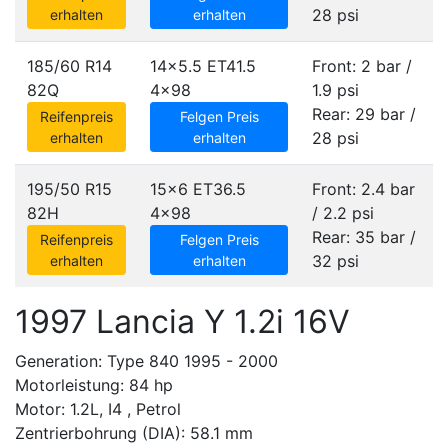
28 psi
erhalten
erhalten
185/60 R14
14x5.5 ET41.5
Front: 2 bar /
82Q
4x98
1.9 psi
Rear: 29 bar /
Reifenpreis
Felgen Preis
28 psi
erhalten
erhalten
195/50 R15
15x6 ET36.5
Front: 2.4 bar
82H
4x98
/ 2.2 psi
Rear: 35 bar /
Reifenpreis
Felgen Preis
32 psi
erhalten
erhalten
1997 Lancia Y 1.2i 16V
Generation: Type 840 1995 - 2000
Motorleistung: 84 hp
Motor: 1.2L, I4 , Petrol
Zentrierbohrung (DIA): 58.1 mm