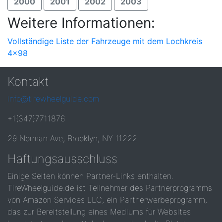
2000
2001
2002
2003
Weitere Informationen:
Vollständige Liste der Fahrzeuge mit dem Lochkreis
4x98
Kontakt
info@tirewheelguide.com
+1(347)7711876
29 Norman Ave, Brooklyn, NY 11222
Haftungsausschluss
Einige Seiten können Partner-Links enthalten.
TireWheelguide.de ist Teilnehmer des Partnerprogramms
von Amazon Services LLC, ein Partnerwerbeprogramm,
das zur Bereitstellung eines Mediums für Websites