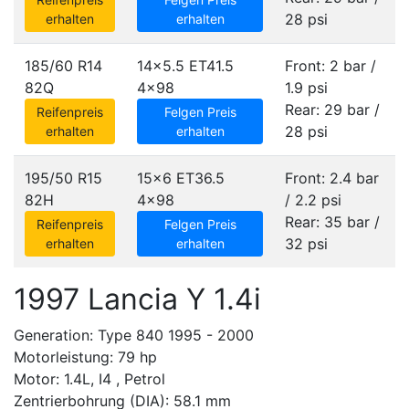
28 psi
erhalten
erhalten
185/60 R14
14x5.5 ET41.5
Front: 2 bar /
82Q
4x98
1.9 psi
Rear: 29 bar /
Reifenpreis
Felgen Preis
28 psi
erhalten
erhalten
195/50 R15
15x6 ET36.5
Front: 2.4 bar
82H
4x98
/ 2.2 psi
Rear: 35 bar /
Reifenpreis
Felgen Preis
32 psi
erhalten
erhalten
1997 Lancia Y 1.4i
Generation: Type 840 1995 - 2000
Motorleistung: 79 hp
Motor: 1.4L, I4 , Petrol
Zentrierbohrung (DIA): 58.1 mm