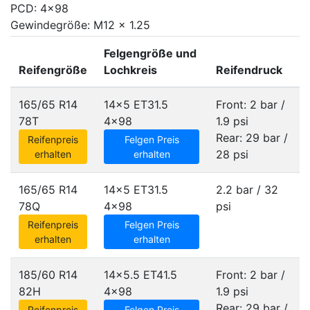
PCD: 4x98
Gewindegröße: M12 x 1.25
Felgengröße und
Reifengröße
Lochkreis
Reifendruck
165/65 R14
14x5 ET31.5
Front: 2 bar /
78T
4x98
1.9 psi
Rear: 29 bar /
Reifenpreis
Felgen Preis
28 psi
erhalten
erhalten
165/65 R14
14x5 ET31.5
2.2 bar / 32
78Q
4x98
psi
Reifenpreis
Felgen Preis
erhalten
erhalten
185/60 R14
14x5.5 ET41.5
Front: 2 bar /
82H
4x98
1.9 psi
Rear: 29 bar /
Reifenpreis
Felgen Preis