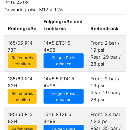
PCD: 4x98
Gewindegröße: M12 x 1.25
Felgengröße und
Reifengröße
Lochkreis
Reifendruck
165/65 R14
14x5 ET31.5
Front: 2 bar /
78T
4x98
1.9 psi
Rear: 29 bar /
Reifenpreis
Felgen Preis
28 psi
erhalten
erhalten
185/60 R14
14x5.5 ET41.5
Front: 2 bar /
82H
4x98
1.9 psi
Rear: 29 bar /
Reifenpreis
Felgen Preis
28 psi
erhalten
erhalten
195/50 R15
15x6 ET36.5
Front: 2.4 bar
82H
4x98
/ 2.2 psi
Rear: 35 bar /
Reifenpreis
Felgen Preis