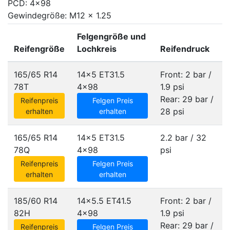
PCD: 4x98
Gewindegröße: M12 x 1.25
Felgengröße und
Reifengröße
Lochkreis
Reifendruck
165/65 R14
14x5 ET31.5
Front: 2 bar /
78T
4x98
1.9 psi
Rear: 29 bar /
Reifenpreis
Felgen Preis
28 psi
erhalten
erhalten
165/65 R14
14x5 ET31.5
2.2 bar / 32
78Q
4x98
psi
Reifenpreis
Felgen Preis
erhalten
erhalten
185/60 R14
14x5.5 ET41.5
Front: 2 bar /
82H
4x98
1.9 psi
Rear: 29 bar /
Reifenpreis
Felgen Preis