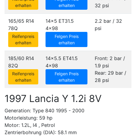
32 psi
erhalten
erhalten
165/65 R14
14x5 ET31.5
2.2 bar / 32
78Q
4x98
psi
Reifenpreis
Felgen Preis
erhalten
erhalten
185/60 R14
14x5.5 ET41.5
Front: 2 bar /
82Q
4x98
1.9 psi
Rear: 29 bar /
Reifenpreis
Felgen Preis
28 psi
erhalten
erhalten
1997 Lancia Y 1.2i 8V
Generation: Type 840 1995 - 2000
Motorleistung: 59 hp
Motor: 1.2L, I4 , Petrol
Zentrierbohrung (DIA): 58.1 mm