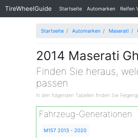
TireWheelGuide
(current)
Startseite
Automarken
Reifen 
Startseite
Automarken
Maserati
2014 Maserati Gh
Finden Sie heraus, wel
passen
In den folgenden Tabellen finden Sie Felgeng
Fahrzeug-Generationen
M157 2013 - 2020