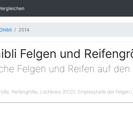
Vergleichen
Ghibli
2014
ibli Felgen und Reifeng
che Felgen und Reifen auf den 
röße, Reifengröße, Lochkreis (PCD), Einpresstiefe der Felgen 