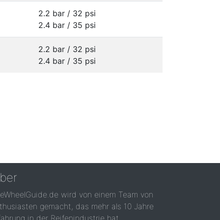
2.2 bar / 32 psi
2.4 bar / 35 psi
2.2 bar / 32 psi
2.4 bar / 35 psi
ber
reWheelGuide.de wird von einem Team von
thusiasten gemacht, das mehr als 10 Jahre
fahrung in der Reifenindustrie hat