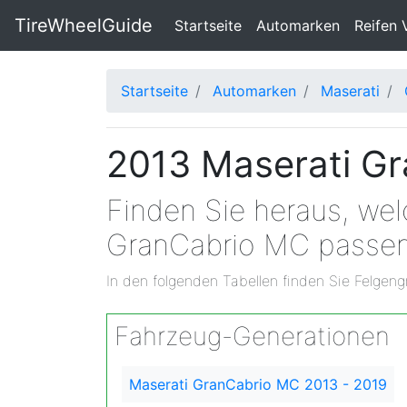
TireWheelGuide
(current)
Startseite
Automarken
Reifen 
Startseite
Automarken
Maserati
2013 Maserati Gr
Finden Sie heraus, we
GranCabrio MC passe
In den folgenden Tabellen finden Sie Felgeng
Fahrzeug-Generationen
Maserati GranCabrio MC 2013 - 2019