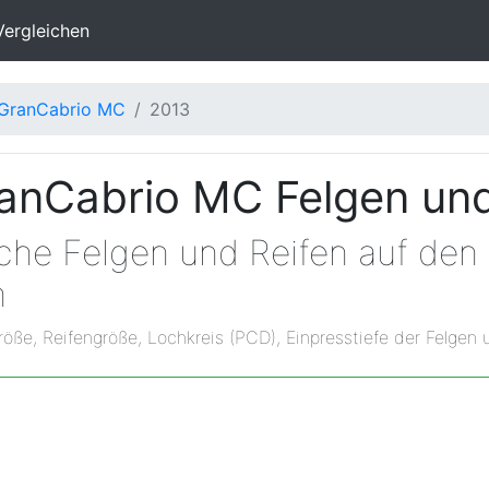
Vergleichen
GranCabrio MC
2013
anCabrio MC Felgen un
lche Felgen und Reifen auf den
n
röße, Reifengröße, Lochkreis (PCD), Einpresstiefe der Felgen 