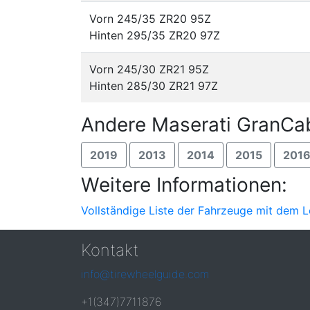
Vorn 245/35 ZR20 95Z
Hinten 295/35 ZR20 97Z
Vorn 245/30 ZR21 95Z
Hinten 285/30 ZR21 97Z
Andere Maserati GranCab
2019
2013
2014
2015
201
Weitere Informationen:
Vollständige Liste der Fahrzeuge mit dem L
Kontakt
info@tirewheelguide.com
+1(347)7711876