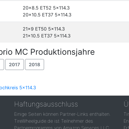
20x8.5 ET52
5x114.3
20x10.5 ET37
5x114.3
21x9 ET50
5x114.3
21x10.5 ET37
5x114.3
rio MC Produktionsjahre
6
2017
2018
ochkreis 5x114.3
Haftungsausschluss
Ü
Einige Seiten können Partner-Links enthalten.
Ti
TireWheelguide.de ist Teilnehmer des
En
Partnerprogramms von Amazon Services LLC,
Er