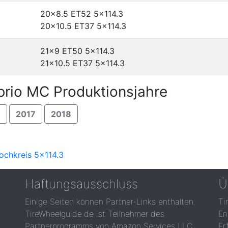
20x8.5 ET52
5x114.3
20x10.5 ET37
5x114.3
21x9 ET50
5x114.3
21x10.5 ET37
5x114.3
rio MC Produktionsjahre
6
2017
2018
ochkreis 5x114.3
Haftungsausschluss
Ü
Einige Seiten können Partner-Links enthalten.
Ti
TireWheelguide.de ist Teilnehmer des
En
Partnerprogramms von Amazon Services LLC,
Er