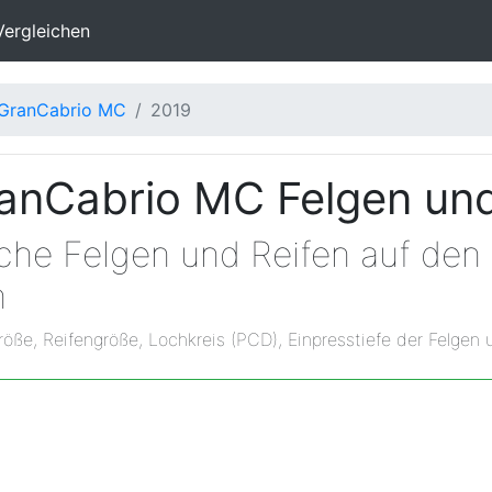
Vergleichen
GranCabrio MC
2019
anCabrio MC Felgen un
lche Felgen und Reifen auf den
n
röße, Reifengröße, Lochkreis (PCD), Einpresstiefe der Felgen 