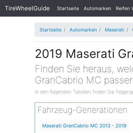
TireWheelGuide
(current)
Startseite
Automarken
Reifen 
Startseite
Automarken
Maserati
2019 Maserati Gr
Finden Sie heraus, we
GranCabrio MC passe
In den folgenden Tabellen finden Sie Felgeng
Fahrzeug-Generationen
Maserati GranCabrio MC 2013 - 2019