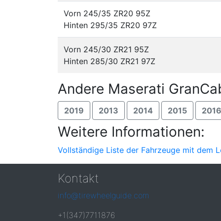
Vorn 245/35 ZR20 95Z
Hinten 295/35 ZR20 97Z
Vorn 245/30 ZR21 95Z
Hinten 285/30 ZR21 97Z
Andere Maserati GranCab
2019
2013
2014
2015
201
Weitere Informationen:
Vollständige Liste der Fahrzeuge mit dem L
Kontakt
info@tirewheelguide.com
+1(347)7711876