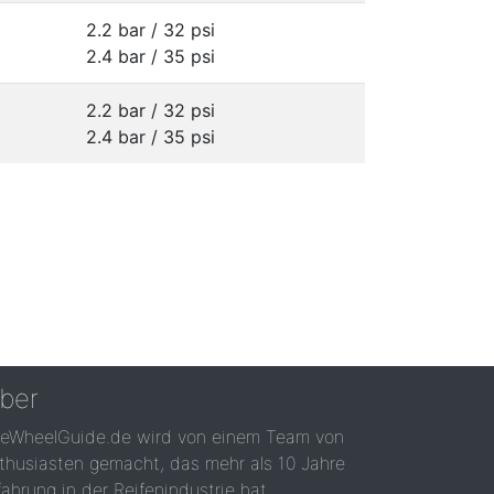
2.2 bar / 32 psi
2.4 bar / 35 psi
2.2 bar / 32 psi
2.4 bar / 35 psi
ber
reWheelGuide.de wird von einem Team von
thusiasten gemacht, das mehr als 10 Jahre
fahrung in der Reifenindustrie hat