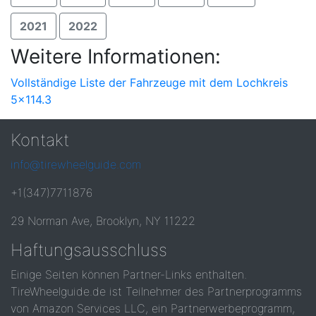
2021
2022
Weitere Informationen:
Vollständige Liste der Fahrzeuge mit dem Lochkreis
5x114.3
Kontakt
info@tirewheelguide.com
+1(347)7711876
29 Norman Ave, Brooklyn, NY 11222
Haftungsausschluss
Einige Seiten können Partner-Links enthalten.
TireWheelguide.de ist Teilnehmer des Partnerprogramms
von Amazon Services LLC, ein Partnerwerbeprogramm,