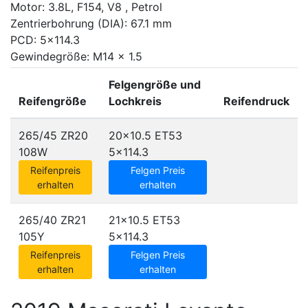
Motor: 3.8L, F154, V8 , Petrol
Zentrierbohrung (DIA): 67.1 mm
PCD: 5x114.3
Gewindegröße: M14 x 1.5
Felgengröße und
Reifengröße
Lochkreis
Reifendruck
265/45 ZR20
20x10.5 ET53
108W
5x114.3
Reifenpreis
Felgen Preis
erhalten
erhalten
265/40 ZR21
21x10.5 ET53
105Y
5x114.3
Reifenpreis
Felgen Preis
erhalten
erhalten