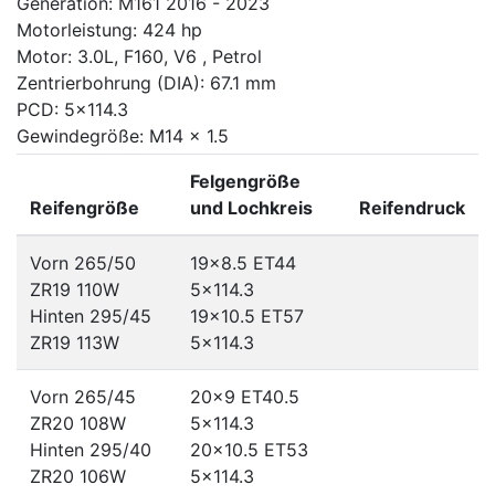
Generation: M161 2016 - 2023
Motorleistung: 424 hp
Motor: 3.0L, F160, V6 , Petrol
Zentrierbohrung (DIA): 67.1 mm
PCD: 5x114.3
Gewindegröße: M14 x 1.5
Felgengröße
Reifengröße
und Lochkreis
Reifendruck
Vorn 265/50
19x8.5 ET44
ZR19 110W
5x114.3
Hinten 295/45
19x10.5 ET57
ZR19 113W
5x114.3
Vorn 265/45
20x9 ET40.5
ZR20 108W
5x114.3
Hinten 295/40
20x10.5 ET53
ZR20 106W
5x114.3