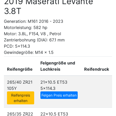
2019 Maserati Levante
3.8T
Generation: M161 2016 - 2023
Motorleistung: 582 hp
Motor: 3.8L, F154, V8 , Petrol
Zentrierbohrung (DIA): 67.1 mm
PCD: 5x114.3
Gewindegröße: M14 x 1.5
Felgengröße und
Reifengröße
Lochkreis
Reifendruck
265/40 ZR21
21x10.5 ET53
105Y
5x114.3
Reifenpreis
Felgen Preis erhalten
erhalten
265/35 ZR22
22x10.5 ET53