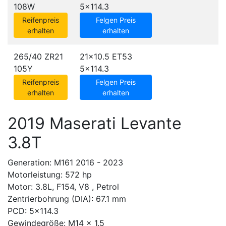
108W
5x114.3
Reifenpreis
Felgen Preis
erhalten
erhalten
265/40 ZR21
21x10.5 ET53
105Y
5x114.3
Reifenpreis
Felgen Preis
erhalten
erhalten
2019 Maserati Levante
3.8T
Generation: M161 2016 - 2023
Motorleistung: 572 hp
Motor: 3.8L, F154, V8 , Petrol
Zentrierbohrung (DIA): 67.1 mm
PCD: 5x114.3
Gewindegröße: M14 x 1.5