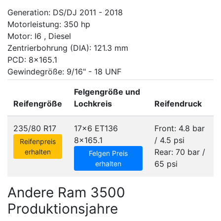
Generation: DS/DJ 2011 - 2018
Motorleistung: 350 hp
Motor: I6 , Diesel
Zentrierbohrung (DIA): 121.3 mm
PCD: 8x165.1
Gewindegröße: 9/16" - 18 UNF
Felgengröße und
Reifengröße
Lochkreis
Reifendruck
235/80 R17
17x6 ET136
Front: 4.8 bar
8x165.1
/ 4.5 psi
Reifenpreis
Rear: 70 bar /
erhalten
Felgen Preis
65 psi
erhalten
Andere Ram 3500
Produktionsjahre