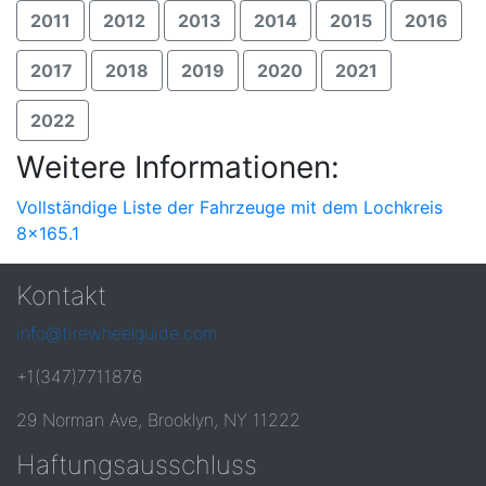
2011
2012
2013
2014
2015
2016
2017
2018
2019
2020
2021
2022
Weitere Informationen:
Vollständige Liste der Fahrzeuge mit dem Lochkreis
8x165.1
Kontakt
info@tirewheelguide.com
+1(347)7711876
29 Norman Ave, Brooklyn, NY 11222
Haftungsausschluss