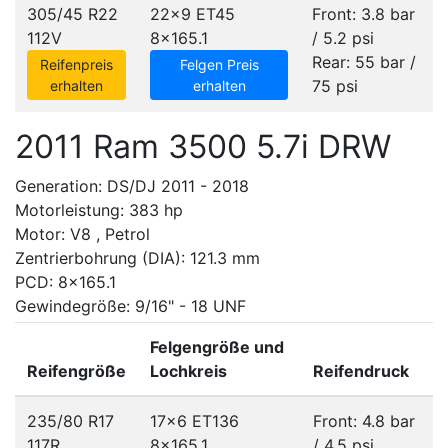
305/45 R22
22x9 ET45
Front: 3.8 bar
112V
8x165.1
/ 5.2 psi
Rear: 55 bar /
Reifenpreis
Felgen Preis
75 psi
erhalten
erhalten
2011 Ram 3500 5.7i DRW
Generation: DS/DJ 2011 - 2018
Motorleistung: 383 hp
Motor: V8 , Petrol
Zentrierbohrung (DIA): 121.3 mm
PCD: 8x165.1
Gewindegröße: 9/16" - 18 UNF
Felgengröße und
Reifengröße
Lochkreis
Reifendruck
235/80 R17
17x6 ET136
Front: 4.8 bar
117R
8x165.1
/ 4.5 psi