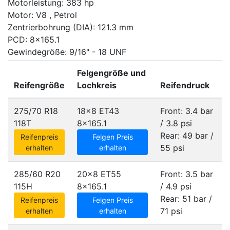
Motorleistung: 383 hp
Motor: V8 , Petrol
Zentrierbohrung (DIA): 121.3 mm
PCD: 8x165.1
Gewindegröße: 9/16" - 18 UNF
Felgengröße und
Reifengröße
Lochkreis
Reifendruck
275/70 R18
18x8 ET43
Front: 3.4 bar
118T
8x165.1
/ 3.8 psi
Rear: 49 bar /
Reifenpreis
Felgen Preis
55 psi
erhalten
erhalten
285/60 R20
20x8 ET55
Front: 3.5 bar
115H
8x165.1
/ 4.9 psi
Rear: 51 bar /
Reifenpreis
Felgen Preis
71 psi
erhalten
erhalten