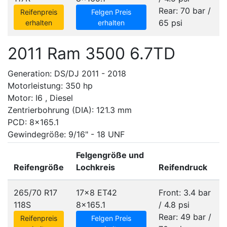
Rear: 70 bar /
Reifenpreis
Felgen Preis
65 psi
erhalten
erhalten
2011 Ram 3500 6.7TD
Generation: DS/DJ 2011 - 2018
Motorleistung: 350 hp
Motor: I6 , Diesel
Zentrierbohrung (DIA): 121.3 mm
PCD: 8x165.1
Gewindegröße: 9/16" - 18 UNF
Felgengröße und
Reifengröße
Lochkreis
Reifendruck
265/70 R17
17x8 ET42
Front: 3.4 bar
118S
8x165.1
/ 4.8 psi
Rear: 49 bar /
Reifenpreis
Felgen Preis