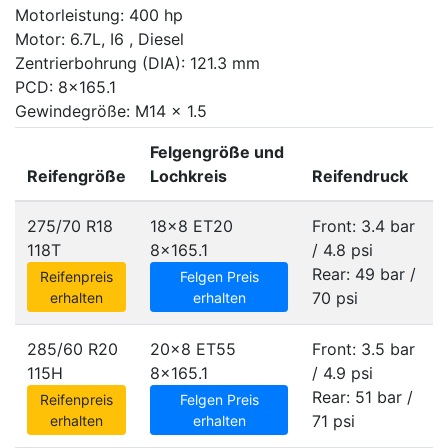
Motorleistung: 400 hp
Motor: 6.7L, I6 , Diesel
Zentrierbohrung (DIA): 121.3 mm
PCD: 8x165.1
Gewindegröße: M14 x 1.5
Felgengröße und
Reifengröße
Lochkreis
Reifendruck
275/70 R18
18x8 ET20
Front: 3.4 bar
118T
8x165.1
/ 4.8 psi
Rear: 49 bar /
Reifenpreis
Felgen Preis
70 psi
erhalten
erhalten
285/60 R20
20x8 ET55
Front: 3.5 bar
115H
8x165.1
/ 4.9 psi
Rear: 51 bar /
Reifenpreis
Felgen Preis
71 psi
erhalten
erhalten