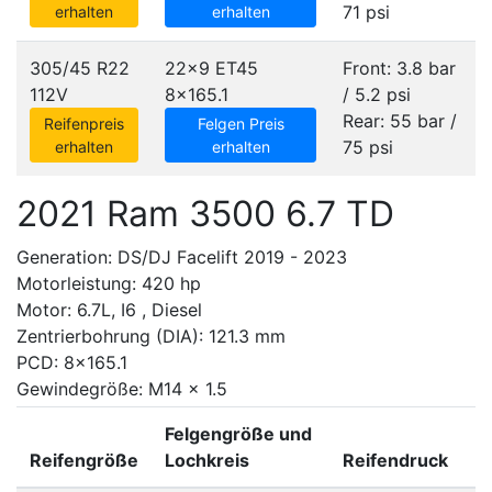
71 psi
erhalten
erhalten
305/45 R22
22x9 ET45
Front: 3.8 bar
112V
8x165.1
/ 5.2 psi
Rear: 55 bar /
Reifenpreis
Felgen Preis
75 psi
erhalten
erhalten
2021 Ram 3500 6.7 TD
Generation: DS/DJ Facelift 2019 - 2023
Motorleistung: 420 hp
Motor: 6.7L, I6 , Diesel
Zentrierbohrung (DIA): 121.3 mm
PCD: 8x165.1
Gewindegröße: M14 x 1.5
Felgengröße und
Reifengröße
Lochkreis
Reifendruck