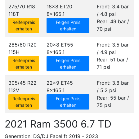
275/70 R18
18x8 ET20
Front: 3.4 bar
118T
8x165.1
/ 4.8 psi
Rear: 49 bar /
Reifenpreis
Felgen Preis
70 psi
erhalten
erhalten
285/60 R20
20x8 ET55
Front: 3.5 bar
115H
8x165.1
/ 4.9 psi
Rear: 51 bar /
Reifenpreis
Felgen Preis
71 psi
erhalten
erhalten
305/45 R22
22x9 ET45
Front: 3.8 bar
112V
8x165.1
/ 5.2 psi
Rear: 55 bar /
Reifenpreis
Felgen Preis
75 psi
erhalten
erhalten
2021 Ram 3500 6.7 TD
Generation: DS/DJ Facelift 2019 - 2023