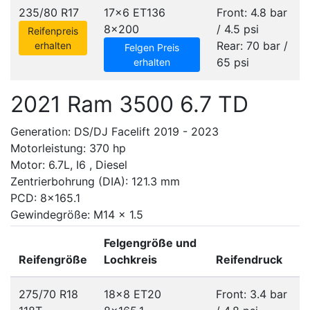
235/80 R17
17x6 ET136
Front: 4.8 bar
8x200
/ 4.5 psi
Reifenpreis
Rear: 70 bar /
erhalten
Felgen Preis
65 psi
erhalten
2021 Ram 3500 6.7 TD
Generation: DS/DJ Facelift 2019 - 2023
Motorleistung: 370 hp
Motor: 6.7L, I6 , Diesel
Zentrierbohrung (DIA): 121.3 mm
PCD: 8x165.1
Gewindegröße: M14 x 1.5
Felgengröße und
Reifengröße
Lochkreis
Reifendruck
275/70 R18
18x8 ET20
Front: 3.4 bar