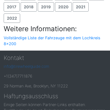
2017
2018
2019
2020
2021
2022
Weitere Informationen:
Vollständige Liste der Fahrzeuge mit dem Lochkreis
8x200
Kontakt
info@tirewheelguide.com
+1(347)7711876
29 Norman Ave, Brooklyn, NY 11222
Haftungsausschluss
Einige Seiten können Partner-Links enthalten.