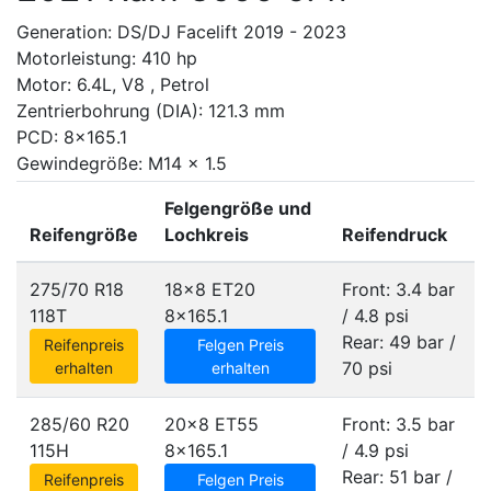
Generation: DS/DJ Facelift 2019 - 2023
Motorleistung: 410 hp
Motor: 6.4L, V8 , Petrol
Zentrierbohrung (DIA): 121.3 mm
PCD: 8x165.1
Gewindegröße: M14 x 1.5
Felgengröße und
Reifengröße
Lochkreis
Reifendruck
275/70 R18
18x8 ET20
Front: 3.4 bar
118T
8x165.1
/ 4.8 psi
Rear: 49 bar /
Reifenpreis
Felgen Preis
70 psi
erhalten
erhalten
285/60 R20
20x8 ET55
Front: 3.5 bar
115H
8x165.1
/ 4.9 psi
Rear: 51 bar /
Reifenpreis
Felgen Preis