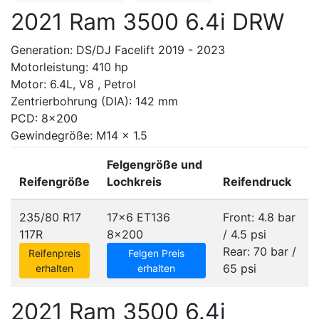
2021 Ram 3500 6.4i DRW
Generation: DS/DJ Facelift 2019 - 2023
Motorleistung: 410 hp
Motor: 6.4L, V8 , Petrol
Zentrierbohrung (DIA): 142 mm
PCD: 8x200
Gewindegröße: M14 x 1.5
Felgengröße und
Reifengröße
Lochkreis
Reifendruck
235/80 R17
17x6 ET136
Front: 4.8 bar
117R
8x200
/ 4.5 psi
Rear: 70 bar /
Reifenpreis
Felgen Preis
65 psi
erhalten
erhalten
2021 Ram 3500 6.4i