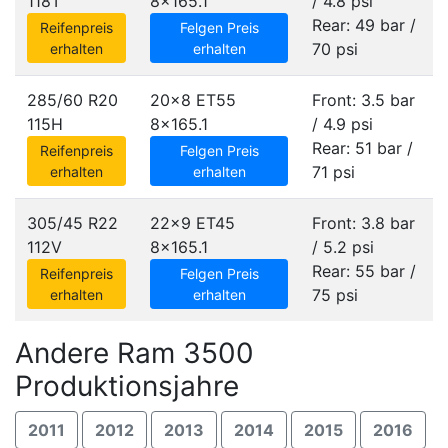
118T
8x165.1
/ 4.8 psi
Rear: 49 bar /
Reifenpreis
Felgen Preis
70 psi
erhalten
erhalten
285/60 R20
20x8 ET55
Front: 3.5 bar
115H
8x165.1
/ 4.9 psi
Rear: 51 bar /
Reifenpreis
Felgen Preis
71 psi
erhalten
erhalten
305/45 R22
22x9 ET45
Front: 3.8 bar
112V
8x165.1
/ 5.2 psi
Rear: 55 bar /
Reifenpreis
Felgen Preis
75 psi
erhalten
erhalten
Andere Ram 3500
Produktionsjahre
2011
2012
2013
2014
2015
2016