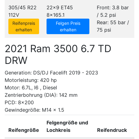
305/45 R22
22x9 ET45
Front: 3.8 bar
112V
8x165.1
/ 5.2 psi
Rear: 55 bar /
Reifenpreis
Felgen Preis
75 psi
erhalten
erhalten
2021 Ram 3500 6.7 TD
DRW
Generation: DS/DJ Facelift 2019 - 2023
Motorleistung: 420 hp
Motor: 6.7L, I6 , Diesel
Zentrierbohrung (DIA): 142 mm
PCD: 8x200
Gewindegröße: M14 x 1.5
Felgengröße und
Reifengröße
Lochkreis
Reifendruck