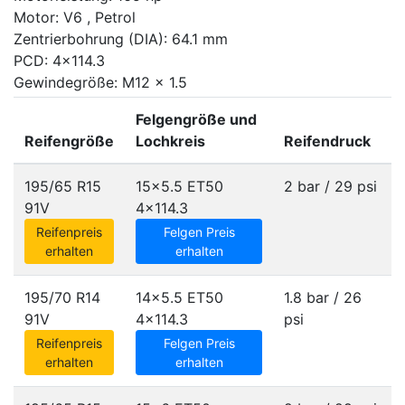
Motor: V6 , Petrol
Zentrierbohrung (DIA): 64.1 mm
PCD: 4x114.3
Gewindegröße: M12 x 1.5
Felgengröße und
Reifengröße
Lochkreis
Reifendruck
195/65 R15
15x5.5 ET50
2 bar / 29 psi
91V
4x114.3
Reifenpreis
Felgen Preis
erhalten
erhalten
195/70 R14
14x5.5 ET50
1.8 bar / 26
91V
4x114.3
psi
Reifenpreis
Felgen Preis
erhalten
erhalten