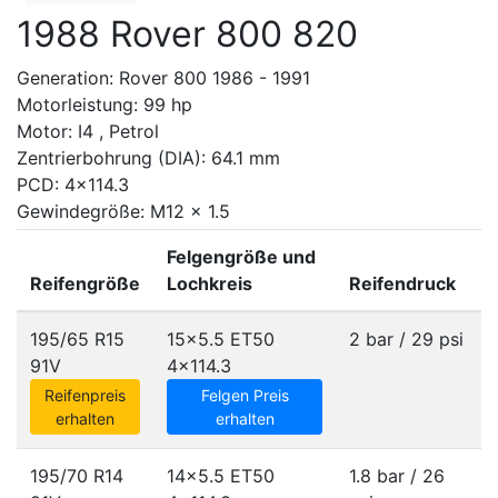
1988 Rover 800 820
Generation: Rover 800 1986 - 1991
Motorleistung: 99 hp
Motor: I4 , Petrol
Zentrierbohrung (DIA): 64.1 mm
PCD: 4x114.3
Gewindegröße: M12 x 1.5
Felgengröße und
Reifengröße
Lochkreis
Reifendruck
195/65 R15
15x5.5 ET50
2 bar / 29 psi
91V
4x114.3
Reifenpreis
Felgen Preis
erhalten
erhalten
195/70 R14
14x5.5 ET50
1.8 bar / 26