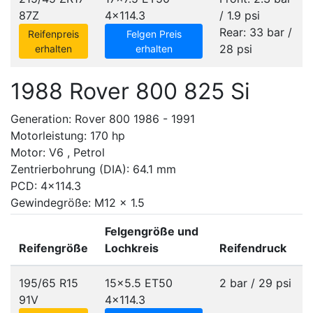
87Z
4x114.3
/ 1.9 psi
Rear: 33 bar /
Reifenpreis
Felgen Preis
28 psi
erhalten
erhalten
1988 Rover 800 825 Si
Generation: Rover 800 1986 - 1991
Motorleistung: 170 hp
Motor: V6 , Petrol
Zentrierbohrung (DIA): 64.1 mm
PCD: 4x114.3
Gewindegröße: M12 x 1.5
Felgengröße und
Reifengröße
Lochkreis
Reifendruck
195/65 R15
15x5.5 ET50
2 bar / 29 psi
91V
4x114.3