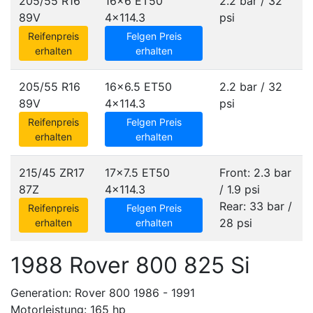
205/55 R16
16x6 ET50
2.2 bar / 32
89V
4x114.3
psi
Reifenpreis
Felgen Preis
erhalten
erhalten
205/55 R16
16x6.5 ET50
2.2 bar / 32
89V
4x114.3
psi
Reifenpreis
Felgen Preis
erhalten
erhalten
215/45 ZR17
17x7.5 ET50
Front: 2.3 bar
87Z
4x114.3
/ 1.9 psi
Rear: 33 bar /
Reifenpreis
Felgen Preis
28 psi
erhalten
erhalten
1988 Rover 800 825 Si
Generation: Rover 800 1986 - 1991
Motorleistung: 165 hp