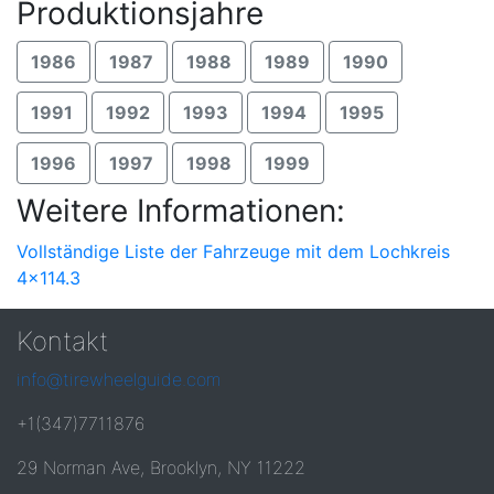
Produktionsjahre
1986
1987
1988
1989
1990
1991
1992
1993
1994
1995
1996
1997
1998
1999
Weitere Informationen:
Vollständige Liste der Fahrzeuge mit dem Lochkreis
4x114.3
Kontakt
info@tirewheelguide.com
+1(347)7711876
29 Norman Ave, Brooklyn, NY 11222