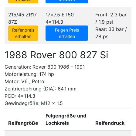
215/45 ZR17
17x7.5 ET50
Front: 2.3 bar
87Z
4x114.3
/ 1.9 psi
Rear: 33 bar /
Reifenpreis
Felgen Preis
28 psi
erhalten
erhalten
1988 Rover 800 827 Si
Generation: Rover 800 1986 - 1991
Motorleistung: 174 hp
Motor: V6 , Petrol
Zentrierbohrung (DIA): 64.1 mm
PCD: 4x114.3
Gewindegröße: M12 x 1.5
Felgengröße und
Reifengröße
Lochkreis
Reifendruck