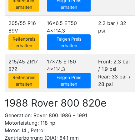
Reifenpreis
Felgen Preis
erhalten
erhalten
205/55 R16
16x6.5 ET50
2.2 bar / 32
89V
4x114.3
psi
Reifenpreis
Felgen Preis
erhalten
erhalten
215/45 ZR17
17x7.5 ET50
Front: 2.3 bar
87Z
4x114.3
/ 1.9 psi
Rear: 33 bar /
Reifenpreis
Felgen Preis
28 psi
erhalten
erhalten
1988 Rover 800 820e
Generation: Rover 800 1986 - 1991
Motorleistung: 118 hp
Motor: I4 , Petrol
Zentrierbohrung (DIA): 64.1 mm