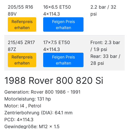
205/55 R16
16x6.5 ET50
2.2 bar / 32
89V
4x114.3
psi
Reifenpreis
Felgen Preis
erhalten
erhalten
215/45 ZR17
17x7.5 ET50
Front: 2.3 bar
87Z
4x114.3
/ 1.9 psi
Rear: 33 bar /
Reifenpreis
Felgen Preis
28 psi
erhalten
erhalten
1988 Rover 800 820 Si
Generation: Rover 800 1986 - 1991
Motorleistung: 131 hp
Motor: I4 , Petrol
Zentrierbohrung (DIA): 64.1 mm
PCD: 4x114.3
Gewindegröße: M12 x 1.5