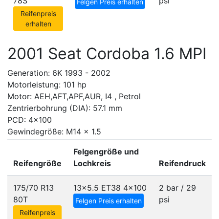
78S
psi
Felgen Preis erhalten
Reifenpreis
erhalten
2001 Seat Cordoba 1.6 MPI
Generation: 6K 1993 - 2002
Motorleistung: 101 hp
Motor: AEH,AFT,APF,AUR, I4 , Petrol
Zentrierbohrung (DIA): 57.1 mm
PCD: 4x100
Gewindegröße: M14 x 1.5
Felgengröße und
Reifengröße
Lochkreis
Reifendruck
175/70 R13
13x5.5 ET38
4x100
2 bar / 29
80T
psi
Felgen Preis erhalten
Reifenpreis