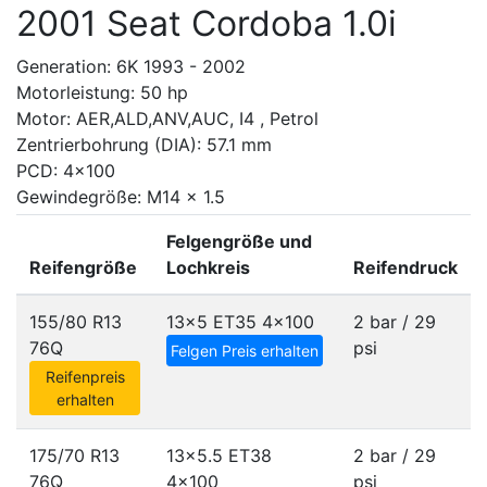
2001 Seat Cordoba 1.0i
Generation: 6K 1993 - 2002
Motorleistung: 50 hp
Motor: AER,ALD,ANV,AUC, I4 , Petrol
Zentrierbohrung (DIA): 57.1 mm
PCD: 4x100
Gewindegröße: M14 x 1.5
Felgengröße und
Reifengröße
Lochkreis
Reifendruck
155/80 R13
13x5 ET35
4x100
2 bar / 29
76Q
psi
Felgen Preis erhalten
Reifenpreis
erhalten
175/70 R13
13x5.5 ET38
2 bar / 29
76Q
4x100
psi