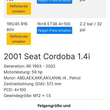
Felgen Preis erhalten
Reifenpreis
erhalten
195/45 R16
16x6 ET38
4x100
2.2 bar / 32
80V
psi
Felgen Preis erhalten
Reifenpreis
erhalten
2001 Seat Cordoba 1.4i
Generation: 6K 1993 - 2002
Motorleistung: 59 hp
Motor: ABD,AEX,AKK,AKV,ANW, I4 , Petrol
Zentrierbohrung (DIA): 57.1 mm
PCD: 4x100
Gewindegröße: M12 x 1.5
Felgengröße und