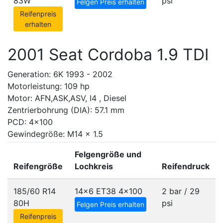
83W
psi
Felgen Preis erhalten
Reifenpreis
erhalten
2001 Seat Cordoba 1.9 TDI
Generation: 6K 1993 - 2002
Motorleistung: 109 hp
Motor: AFN,ASK,ASV, I4 , Diesel
Zentrierbohrung (DIA): 57.1 mm
PCD: 4x100
Gewindegröße: M14 x 1.5
Felgengröße und
Reifengröße
Lochkreis
Reifendruck
185/60 R14
14x6 ET38
4x100
2 bar / 29
80H
psi
Felgen Preis erhalten
Reifenpreis