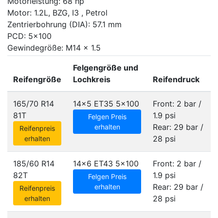
Motorleistung: 68 hp
Motor: 1.2L, BZG, I3 , Petrol
Zentrierbohrung (DIA): 57.1 mm
PCD: 5x100
Gewindegröße: M14 x 1.5
Felgengröße und
Reifengröße
Lochkreis
Reifendruck
165/70 R14
14x5 ET35
5x100
Front: 2 bar /
81T
1.9 psi
Felgen Preis
Rear: 29 bar /
erhalten
Reifenpreis
28 psi
erhalten
185/60 R14
14x6 ET43
5x100
Front: 2 bar /
82T
1.9 psi
Felgen Preis
Rear: 29 bar /
erhalten
Reifenpreis
28 psi
erhalten