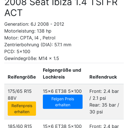
2008 Seat Ibiza 1.4 TSI FR
ACT
Generation: 6J 2008 - 2012
Motorleistung: 138 hp
Motor: CPTA, I4 , Petrol
Zentrierbohrung (DIA): 57.1 mm
PCD: 5x100
Gewindegröße: M14 x 1.5
Felgengröße und
Reifengröße
Lochkreis
Reifendruck
175/65 R15
15x6 ET38
5x100
Front: 2.4 bar
88V
/ 2.1 psi
Felgen Preis
Rear: 35 bar /
erhalten
Reifenpreis
30 psi
erhalten
185/60 R15
15x6 ET38
5x100
Front: 2.4 bar