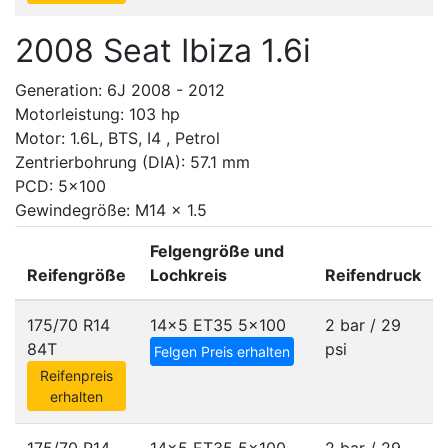
2008 Seat Ibiza 1.6i
Generation: 6J 2008 - 2012
Motorleistung: 103 hp
Motor: 1.6L, BTS, I4 , Petrol
Zentrierbohrung (DIA): 57.1 mm
PCD: 5x100
Gewindegröße: M14 x 1.5
Felgengröße und
Reifengröße
Lochkreis
Reifendruck
175/70 R14
14x5 ET35
5x100
2 bar / 29
84T
psi
Felgen Preis erhalten
Reifenpreis
erhalten