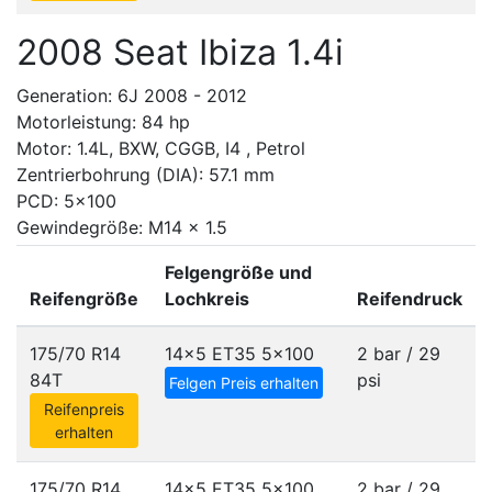
2008 Seat Ibiza 1.4i
Generation: 6J 2008 - 2012
Motorleistung: 84 hp
Motor: 1.4L, BXW, CGGB, I4 , Petrol
Zentrierbohrung (DIA): 57.1 mm
PCD: 5x100
Gewindegröße: M14 x 1.5
Felgengröße und
Reifengröße
Lochkreis
Reifendruck
175/70 R14
14x5 ET35
5x100
2 bar / 29
84T
psi
Felgen Preis erhalten
Reifenpreis
erhalten
175/70 R14
14x5 ET35
5x100
2 bar / 29