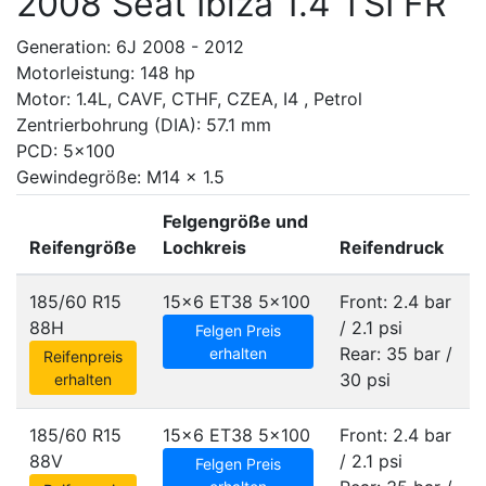
2008 Seat Ibiza 1.4 TSI FR
Generation: 6J 2008 - 2012
Motorleistung: 148 hp
Motor: 1.4L, CAVF, CTHF, CZEA, I4 , Petrol
Zentrierbohrung (DIA): 57.1 mm
PCD: 5x100
Gewindegröße: M14 x 1.5
Felgengröße und
Reifengröße
Lochkreis
Reifendruck
185/60 R15
15x6 ET38
5x100
Front: 2.4 bar
88H
/ 2.1 psi
Felgen Preis
Rear: 35 bar /
erhalten
Reifenpreis
30 psi
erhalten
185/60 R15
15x6 ET38
5x100
Front: 2.4 bar
88V
/ 2.1 psi
Felgen Preis