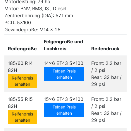
Motorleistung: 79 hp
Motor: BNV, BMS, I3 , Diesel
Zentrierbohrung (DIA): 57.1 mm
PCD: 5x100
Gewindegröße: M14 x 1.5
Felgengröße und
Reifengröße
Lochkreis
Reifendruck
185/60 R14
14x6 ET43
5x100
Front: 2.2 bar
82H
/ 2 psi
Felgen Preis
Rear: 32 bar /
erhalten
Reifenpreis
29 psi
erhalten
185/55 R15
15x6 ET43
5x100
Front: 2.2 bar
82H
/ 2 psi
Felgen Preis
Rear: 32 bar /
erhalten
Reifenpreis
29 psi
erhalten