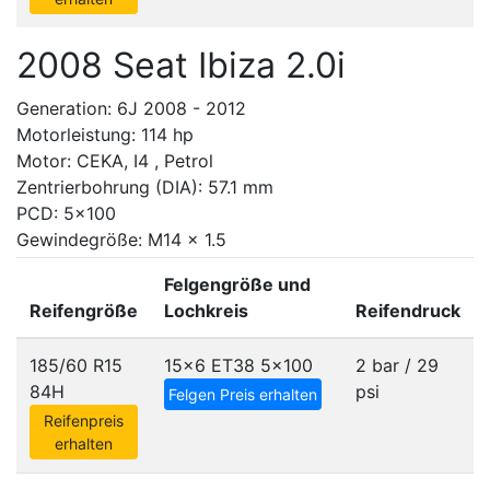
2008 Seat Ibiza 2.0i
Generation: 6J 2008 - 2012
Motorleistung: 114 hp
Motor: CEKA, I4 , Petrol
Zentrierbohrung (DIA): 57.1 mm
PCD: 5x100
Gewindegröße: M14 x 1.5
Felgengröße und
Reifengröße
Lochkreis
Reifendruck
185/60 R15
15x6 ET38
5x100
2 bar / 29
84H
psi
Felgen Preis erhalten
Reifenpreis
erhalten