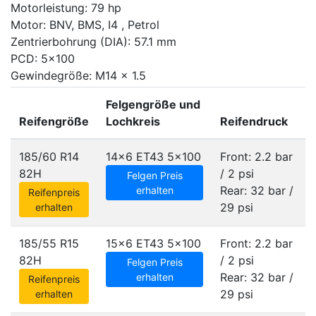
Motorleistung: 79 hp
Motor: BNV, BMS, I4 , Petrol
Zentrierbohrung (DIA): 57.1 mm
PCD: 5x100
Gewindegröße: M14 x 1.5
Felgengröße und
Reifengröße
Lochkreis
Reifendruck
185/60 R14
14x6 ET43
5x100
Front: 2.2 bar
82H
/ 2 psi
Felgen Preis
Rear: 32 bar /
erhalten
Reifenpreis
29 psi
erhalten
185/55 R15
15x6 ET43
5x100
Front: 2.2 bar
82H
/ 2 psi
Felgen Preis
Rear: 32 bar /
erhalten
Reifenpreis
29 psi
erhalten