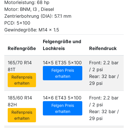
Motorleistung: 68 hp
Motor: BNM, I3 , Diesel
Zentrierbohrung (DIA): 57.1 mm
PCD: 5x100
Gewindegröße: M14 x 1.5
Felgengröße und
Reifengröße
Lochkreis
Reifendruck
165/70 R14
14x5 ET35
5x100
Front: 2.2 bar
81T
/ 2 psi
Felgen Preis
Rear: 32 bar /
erhalten
Reifenpreis
29 psi
erhalten
185/60 R14
14x6 ET43
5x100
Front: 2.2 bar
82H
/ 2 psi
Felgen Preis
Rear: 32 bar /
erhalten
Reifenpreis
29 psi
erhalten