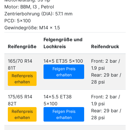
Motor: BBM, I3 , Petrol
Zentrierbohrung (DIA): 57.1 mm
PCD: 5x100
Gewindegröße: M14 x 1.5
Felgengröße und
Reifengröße
Lochkreis
Reifendruck
165/70 R14
14x5 ET35
5x100
Front: 2 bar /
81T
1.9 psi
Felgen Preis
Rear: 29 bar /
erhalten
Reifenpreis
28 psi
erhalten
175/65 R14
14x5.5 ET38
Front: 2 bar /
82T
5x100
1.9 psi
Rear: 29 bar /
Reifenpreis
Felgen Preis
28 psi
erhalten
erhalten