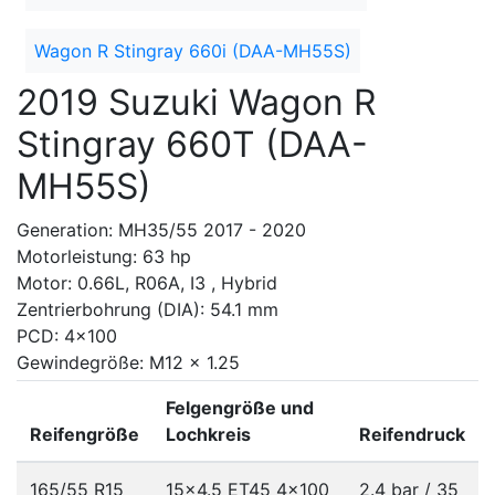
Wagon R Stingray 660i (DAA-MH55S)
2019 Suzuki Wagon R
Stingray 660T (DAA-
MH55S)
Generation: MH35/55 2017 - 2020
Motorleistung: 63 hp
Motor: 0.66L, R06A, I3 , Hybrid
Zentrierbohrung (DIA): 54.1 mm
PCD: 4x100
Gewindegröße: M12 x 1.25
Felgengröße und
Reifengröße
Lochkreis
Reifendruck
165/55 R15
15x4.5 ET45
4x100
2.4 bar / 35