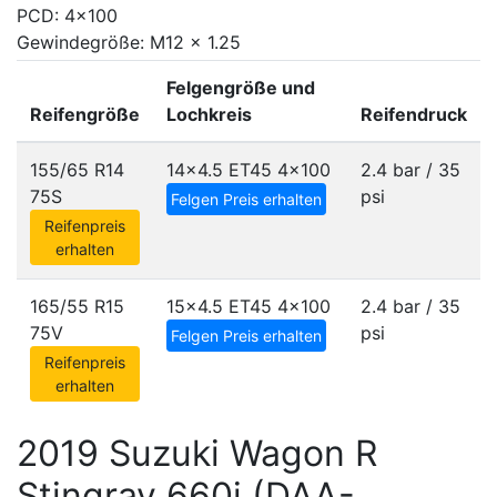
PCD: 4x100
Gewindegröße: M12 x 1.25
Felgengröße und
Reifengröße
Lochkreis
Reifendruck
155/65 R14
14x4.5 ET45
4x100
2.4 bar / 35
75S
psi
Felgen Preis erhalten
Reifenpreis
erhalten
165/55 R15
15x4.5 ET45
4x100
2.4 bar / 35
75V
psi
Felgen Preis erhalten
Reifenpreis
erhalten
2019 Suzuki Wagon R
Stingray 660i (DAA-