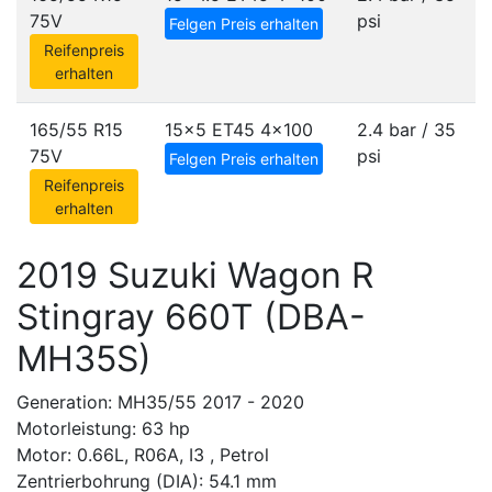
75V
psi
Felgen Preis erhalten
Reifenpreis
erhalten
165/55 R15
15x5 ET45
4x100
2.4 bar / 35
75V
psi
Felgen Preis erhalten
Reifenpreis
erhalten
2019 Suzuki Wagon R
Stingray 660T (DBA-
MH35S)
Generation: MH35/55 2017 - 2020
Motorleistung: 63 hp
Motor: 0.66L, R06A, I3 , Petrol
Zentrierbohrung (DIA): 54.1 mm