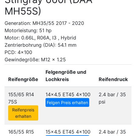
MH55S)
Generation: MH35/55 2017 - 2020
Motorleistung: 51 hp
Motor: 0.66L, R06A, I3 , Hybrid
Zentrierbohrung (DIA): 54.1 mm
PCD: 4x100
Gewindegröße: M12 x 1.25
Felgengröße und
Reifengröße
Lochkreis
Reifendruck
155/65 R14
14x4.5 ET45
4x100
2.4 bar / 35
75S
psi
Felgen Preis erhalten
Reifenpreis
erhalten
165/55 R15
15x4.5 ET45
4x100
2.4 bar / 35