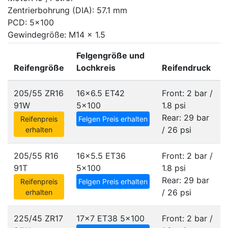
Zentrierbohrung (DIA): 57.1 mm
PCD: 5x100
Gewindegröße: M14 x 1.5
Felgengröße und
Reifengröße
Lochkreis
Reifendruck
205/55 ZR16
16x6.5 ET42
Front: 2 bar /
91W
5x100
1.8 psi
Rear: 29 bar
Reifenpreis
Felgen Preis erhalten
/ 26 psi
erhalten
205/55 R16
16x5.5 ET36
Front: 2 bar /
91T
5x100
1.8 psi
Rear: 29 bar
Reifenpreis
Felgen Preis erhalten
/ 26 psi
erhalten
225/45 ZR17
17x7 ET38
5x100
Front: 2 bar /