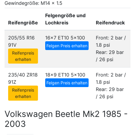
Gewindegröße: M14 x 1.5
Felgengröße und
Reifengröße
Lochkreis
Reifendruck
205/55 R16
16x7 ET10
5x100
Front: 2 bar /
91V
1.8 psi
Felgen Preis erhalten
Rear: 29 bar
Reifenpreis
/ 26 psi
erhalten
235/40 ZR18
18x9 ET10
5x100
Front: 2 bar /
91Z
1.8 psi
Felgen Preis erhalten
Rear: 29 bar
Reifenpreis
/ 26 psi
erhalten
Volkswagen Beetle Mk2 1985 -
2003