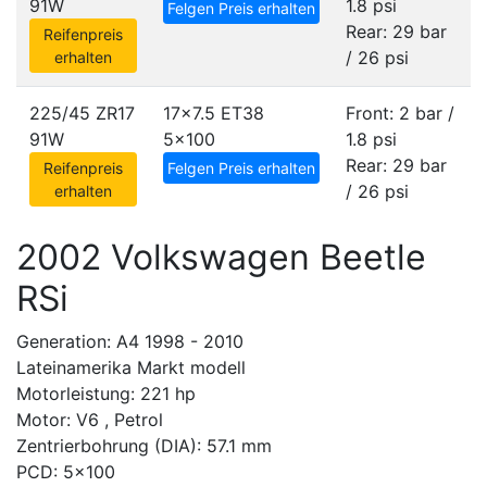
91W
1.8 psi
Felgen Preis erhalten
Rear: 29 bar
Reifenpreis
/ 26 psi
erhalten
225/45 ZR17
17x7.5 ET38
Front: 2 bar /
91W
5x100
1.8 psi
Rear: 29 bar
Reifenpreis
Felgen Preis erhalten
/ 26 psi
erhalten
2002 Volkswagen Beetle
RSi
Generation: A4 1998 - 2010
Lateinamerika Markt modell
Motorleistung: 221 hp
Motor: V6 , Petrol
Zentrierbohrung (DIA): 57.1 mm
PCD: 5x100