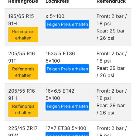
Reifengröße
Lochkreis
Reifendruck
195/65 R15
x
5x100
Front: 2 bar /
91H
1.8 psi
Felgen Preis erhalten
Rear: 29 bar
Reifenpreis
/ 26 psi
erhalten
205/55 R16
16x5.5 ET36
Front: 2 bar /
91T
5x100
1.8 psi
Rear: 29 bar
Reifenpreis
Felgen Preis erhalten
/ 26 psi
erhalten
205/55 R16
16x6.5 ET42
Front: 2 bar /
91H
5x100
1.8 psi
Rear: 29 bar
Reifenpreis
Felgen Preis erhalten
/ 26 psi
erhalten
225/45 ZR17
17x7 ET38
5x100
Front: 2 bar /
91W
1.8 psi