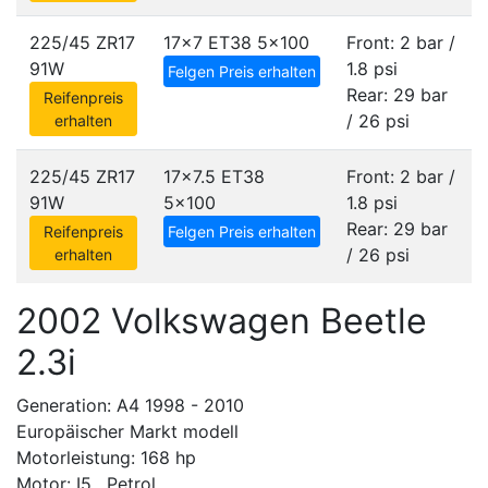
225/45 ZR17
17x7 ET38
5x100
Front: 2 bar /
91W
1.8 psi
Felgen Preis erhalten
Rear: 29 bar
Reifenpreis
/ 26 psi
erhalten
225/45 ZR17
17x7.5 ET38
Front: 2 bar /
91W
5x100
1.8 psi
Rear: 29 bar
Reifenpreis
Felgen Preis erhalten
/ 26 psi
erhalten
2002 Volkswagen Beetle
2.3i
Generation: A4 1998 - 2010
Europäischer Markt modell
Motorleistung: 168 hp
Motor: I5 , Petrol