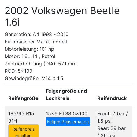
2002 Volkswagen Beetle
1.6i
Generation: A4 1998 - 2010
Europäischer Markt modell
Motorleistung: 101 hp
Motor: 1.6L, I4 , Petrol
Zentrierbohrung (DIA): 57.1 mm
PCD: 5x100
Gewindegröße: M14 x 1.5
Felgengröße und
Reifengröße
Lochkreis
Reifendruck
195/65 R15
15x6 ET38
5x100
Front: 2 bar /
91H
1.8 psi
Felgen Preis erhalten
Rear: 29 bar
Reifenpreis
/ 26 psi
erhalten