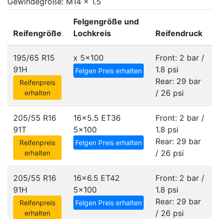
Gewindegröße: M14 x 1.5
Felgengröße und
Reifengröße
Lochkreis
Reifendruck
195/65 R15
x
5x100
Front: 2 bar /
91H
1.8 psi
Felgen Preis erhalten
Rear: 29 bar
Reifenpreis
/ 26 psi
erhalten
205/55 R16
16x5.5 ET36
Front: 2 bar /
91T
5x100
1.8 psi
Rear: 29 bar
Reifenpreis
Felgen Preis erhalten
/ 26 psi
erhalten
205/55 R16
16x6.5 ET42
Front: 2 bar /
91H
5x100
1.8 psi
Rear: 29 bar
Reifenpreis
Felgen Preis erhalten
/ 26 psi
erhalten