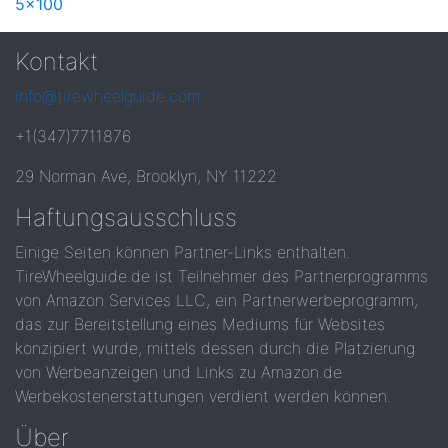
5x100
Kontakt
info@tirewheelguide.com
+1(347)7711876
29 Norman Ave, Brooklyn, NY 11222
Haftungsausschluss
Einige Seiten können Partner-Links enthalten.
TireWheelguide.de ist Teilnehmer des Partnerprogramms
von Amazon Services LLC, ein Partnerwerbeprogramm,
das zur Bereitstellung eines Mediums für Websites
konzipiert wurde, mittels dessen durch die Platzierung
von Werbeanzeigen und Links zu Amazon.de
Werbekostenerstattungen verdient werden können.
Über