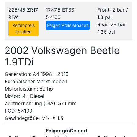
225/45 ZR17
17x7.5 ET38
Front: 2 bar /
91W
5x100
1.8 psi
Rear: 29 bar
Reifenpreis
Felgen Preis erhalten
/ 26 psi
erhalten
2002 Volkswagen Beetle
1.9TDi
Generation: A4 1998 - 2010
Europäischer Markt modell
Motorleistung: 89 hp
Motor: I4 , Diesel
Zentrierbohrung (DIA): 57.1 mm
PCD: 5x100
Gewindegröße: M14 x 1.5
Felgengröße und