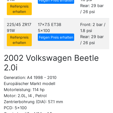
Felgen Preis erhalten
Rear: 29 bar
Reifenpreis
/ 26 psi
erhalten
225/45 ZR17
17x7.5 ET38
Front: 2 bar /
91W
5x100
1.8 psi
Rear: 29 bar
Reifenpreis
Felgen Preis erhalten
/ 26 psi
erhalten
2002 Volkswagen Beetle
2.0i
Generation: A4 1998 - 2010
Europäischer Markt modell
Motorleistung: 114 hp
Motor: 2.0L, I4 , Petrol
Zentrierbohrung (DIA): 57.1 mm
PCD: 5x100